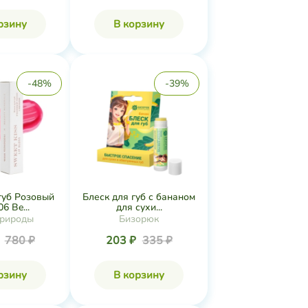
рзину
В корзину
-48%
-39%
губ Розовый
Блеск для губ с бананом
6 Be...
для сухи...
рироды
Бизорюк
₽
780 ₽
203 ₽
335 ₽
рзину
В корзину