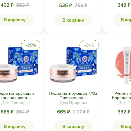
402 ₽
583 ₽
349 
536 ₽
756 ₽
В корзину
В ко
В корзину
-25%
-34%
удра матирующая
Пудра матирующая №02
Румяна 
лоновая кость,...
Прозрачная,...
Коралловы
Дом Природы
Дом Природы
Дом П
665 ₽
884 ₽
665 ₽
1 004 ₽
332 
В корзину
В корзину
В ко