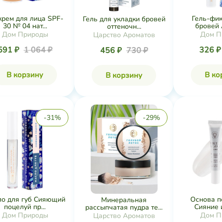
крем для лица SPF-
Гель-фик
Гель для укладки бровей
30 № 04 нат...
бровей А
оттеночн...
Дом Природы
Дом П
Царство Ароматов
591 ₽
1 064 ₽
326 
456 ₽
730 ₽
В корзину
В ко
В корзину
-31%
-29%
о для губ Сияющий
Основа п
Минеральная
поцелуй пр...
Сияние и
рассыпчатая пудра те...
Дом Природы
Дом П
Царство Ароматов