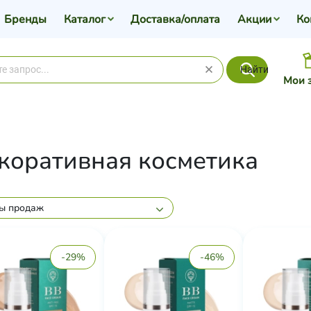
Бренды
Каталог
Доставка/оплата
Акции
Ко
Найти
Мои 
коративная косметика
ы продаж
-29%
-46%