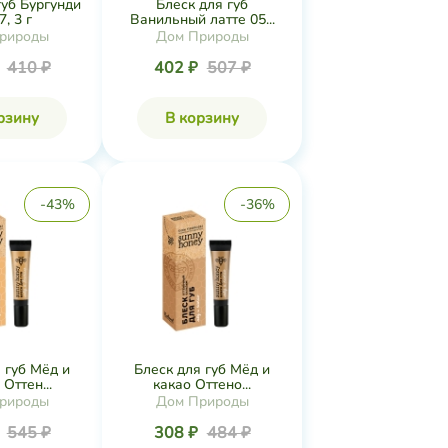
губ Бургунди
Блеск для губ
7, 3 г
Ванильный латте 05...
рироды
Дом Природы
₽
410 ₽
402 ₽
507 ₽
рзину
В корзину
-43%
-36%
 губ Мёд и
Блеск для губ Мёд и
Оттен...
какао Оттено...
рироды
Дом Природы
₽
545 ₽
308 ₽
484 ₽