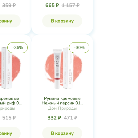
₽
359 ₽
665 ₽
1 157 ₽
рзину
В корзину
-36%
-30%
кремовые
Румяна кремовые
й риф 0...
Нежный персик 01...
рироды
Дом Природы
₽
515 ₽
332 ₽
471 ₽
рзину
В корзину