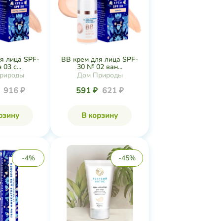
я лица SPF-
ВВ крем для лица SPF-
 03 с...
30 № 02 ван...
рироды
Дом Природы
₽
916 ₽
591 ₽
621 ₽
рзину
В корзину
-4%
-45%