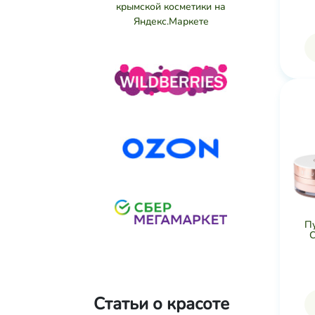
П
С
Статьи о красоте