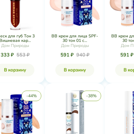
еск для губ Тон 3
ВВ крем для лица SPF-
ВВ крем дл
Вишневая кар...
30 тон 01 с...
30 тон
Дом Природы
Дом Природы
Дом П
333 ₽
553 ₽
591 ₽
940 ₽
591 
В корзину
В корзину
В ко
-44%
-38%