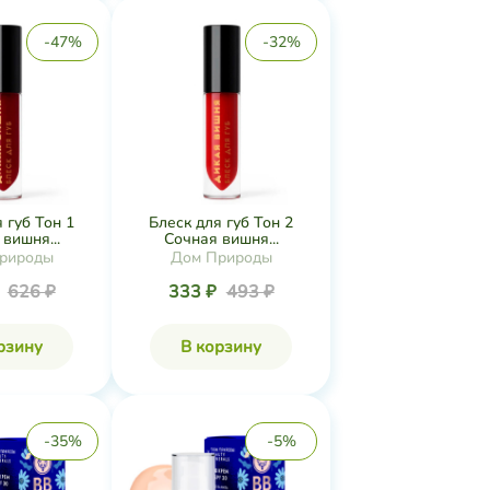
-47%
-32%
 губ Тон 1
Блеск для губ Тон 2
вишня...
Сочная вишня...
рироды
Дом Природы
₽
626 ₽
333 ₽
493 ₽
рзину
В корзину
-35%
-5%