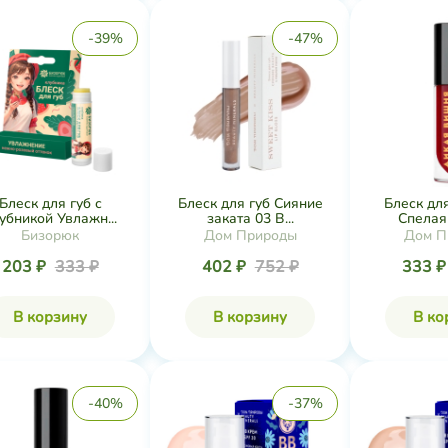
-39%
-47%
Блеск для губ с
Блеск для губ Сияние
Блеск для
убникой Увлажн...
заката 03 B...
Спелая 
Бизорюк
Дом Природы
Дом П
203 ₽
333 ₽
402 ₽
752 ₽
333 
В корзину
В корзину
В ко
-40%
-37%