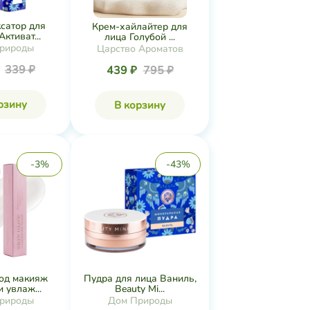
сатор для
Крем-хайлайтер для
ктиват...
лица Голубой ...
рироды
Царство Ароматов
₽
339 ₽
439 ₽
795 ₽
рзину
В корзину
-3%
-43%
од макияж
Пудра для лица Ваниль,
 увлаж...
Beauty Mi...
рироды
Дом Природы