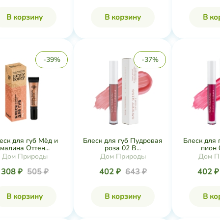
В корзину
В корзину
В ко
-39%
-37%
еск для губ Мёд и
Блеск для губ Пудровая
Блеск для 
малина Оттен...
роза 02 B...
пион 0
Дом Природы
Дом Природы
Дом П
308 ₽
505 ₽
402 ₽
643 ₽
402 
В корзину
В корзину
В ко