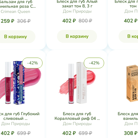
Блеск для губ Алый
Блеск для 
Бальзам для губ
закат тон 8, 3 г
тон 
нильная роза C...
Дом Природы
Дом П
Crimean Queen
402 ₽
800 ₽
402 
259 ₽
306 ₽
В корзину
В ко
В корзину
-42%
-42%
ск для губ Глубокий
Блеск для губ
Блеск для
сливовый ...
Коралловый риф 04 ...
ваниль 
Дом Природы
Дом Природы
Дом П
402 ₽
699 ₽
402 ₽
699 ₽
308 