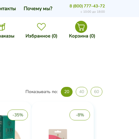
8 (800) 777-43-72
нтакты
Почему мы?
с 10:00 до 18:00
заказы
Избранное (
0
)
Корзина (
0
)
Показывать по:
20
40
60
-35%
-8%