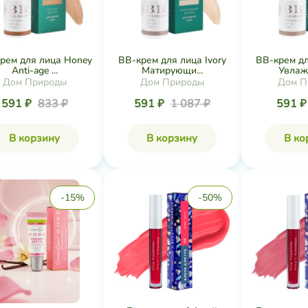
рем для лица Honey
BB-крем для лица Ivory
BB-крем дл
Anti-age ...
Матирующи...
Увлаж
Дом Природы
Дом Природы
Дом П
591 ₽
833 ₽
591 ₽
1 087 ₽
591 
В корзину
В корзину
В ко
-15%
-50%