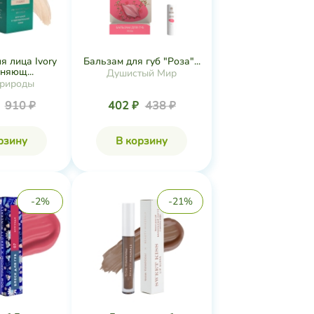
я лица Ivory
Бальзам для губ "Роза"...
няющ...
Душистый Мир
рироды
₽
910 ₽
402 ₽
438 ₽
рзину
В корзину
-2%
-21%