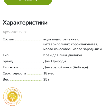
Характеристики
Артикул: 05838
Состав
вода подготовленная,
цетеарилоливат, сорбитаноливат,
масло кокосовое, масло зародышей
пшеницы, магния стеарат,
Тип
Крем для лица дневной
Развернуть состав
триглицериды каприлик/каприк,
Бренд
Дом Природы
диоксид титана, цетеариловый спирт,
Тип кожи
Для зрелой кожи (Anti-age)
аллантоин, Д-пантенол, сквалан,
Срок годности
миоксинол, коллаген, кислота
18 мес
гиалуроновая высокомолекулярная,
Вес
25 г
оксиды железа, бензиловый спирт,
сорбиновая кислота, дегидроуксусная
кислота, бензойная кислота,
аромакомпозиция.