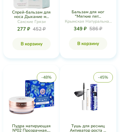
Бальзам для ног
Спрей-бальзам для
"Мягкие пят...
носа Дыхание м...
Крымская Натуральная
Сакские Грязи
Коллекция
349 ₽
586 ₽
277 ₽
452 ₽
В корзину
В корзину
-48%
-45%
Пудра матирующая
Тушь для ресниц
№02 Прозрачная,...
Активатор роста ...