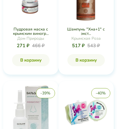
Пудровая маска с
Шампунь "Хна+1" с
крымским виногр...
экст...
Дом Природы
Крымская Роза
271 ₽
466 ₽
517 ₽
543 ₽
В корзину
В корзину
-39%
-40%