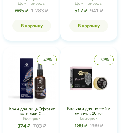
Дом Природы
Дом Природы
665 ₽
1 283 ₽
517 ₽
941 ₽
В корзину
В корзину
-47%
-37%
Бальзам для ногтей и
Крем для лица Эффект
кутикул, 10 мл
подтяжки С ...
Бизорюк
Бизорюк
189 ₽
299 ₽
374 ₽
703 ₽