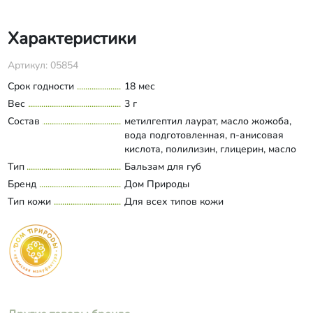
Характеристики
Артикул: 05854
Срок годности
18 мес
Вес
3 г
Состав
метилгептил лаурат, масло жожоба,
вода подготовленная, п-анисовая
кислота, полилизин, глицерин, масло
кокосовое, масляный экстракт ванили,
Тип
Бальзам для губ
Развернуть состав
гель алоэ вера, оксиды железа,
Бренд
Дом Природы
слюда.
Тип кожи
Для всех типов кожи