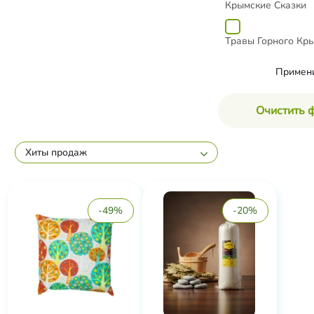
Крымские Сказки
Травы Горного Кр
Примен
Очистить 
Хиты продаж
-49%
-20%