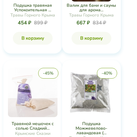
Подушка травяная
Валик для бани и сауны
Успокоительная ...
для арома...
Травы Горного Крыма
Травы Горного Крыма
454 ₽
899 ₽
667 ₽
834 ₽
В корзину
В корзину
-45%
-40%
Травяной мешочек с
Подушка
солью Сладкий...
Можжевелово-
лавандовая (...
Крымские Сказки