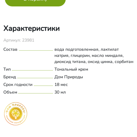
Характеристики
Артикул: 23981
Состав
вода подготовленная, лактилат
натрия, глицерин, масло миндаля,
диоксид титана, оксид цинка, сорбитан
каприлат, полиглицерил-3 стеарат,
Тип
Тональный крем
Развернуть состав
молочная кислота, коко-каприлат/
Бренд
Дом Природы
капрат, октилдодеканол, каприлик/
Срок годности
18 мес
каприк триглицерид, сквалан,
Объем
ксантановая камедь, лимонная
30 мл
кислота, сорбиновая кислота,
бензойная кислота, дегидроуксусная
кислота, аромакомпозиция, оксиды
железа (ci 77492, ci 77007, ci 77491).