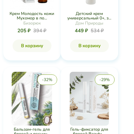
Крем Молодость кожи
Детский крем
Мухомор в по...
универсальный 0+, з...
Бизорюк
Дом Природы
205 ₽
394 ₽
449 ₽
534 ₽
В корзину
В корзину
-32%
-29%
Бальзам-гель для
Гель-фиксатор для
бровей и ресниц...
бровей Beauty ...