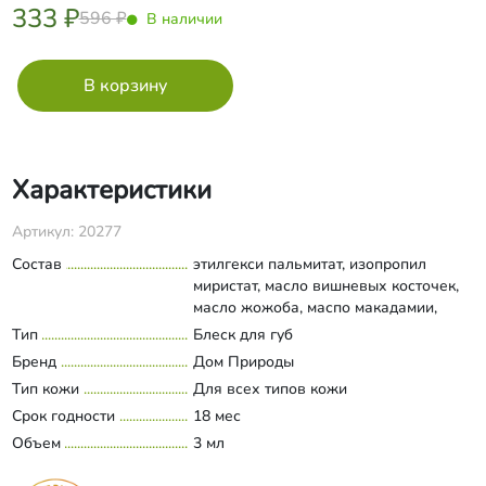
333 ₽
596 ₽
В наличии
Характеристики
Артикул: 20277
Состав
этилгекси пальмитат, изопропил
миристат, масло вишневых косточек,
масло жожоба, маспо макадамии,
масло миндаля, сквалан, масло какао,
Тип
Блеск для губ
Развернуть состав
сок вишни, витамин Е, вода
Бренд
Дом Природы
подготовленная, п-анисовая кислота,
Тип кожи
Для всех типов кожи
полилизин, глицерин, октилдодеканол,
Срок годности
пишевой ароматизатор вишня, СІ
18 мес
77491.
Объем
3 мл