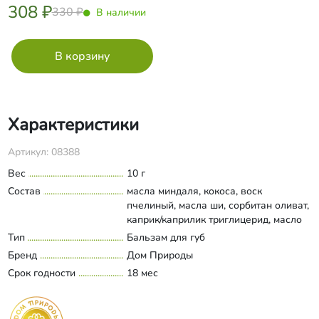
308 ₽
330 ₽
В наличии
Характеристики
Артикул: 08388
Вес
10 г
Состав
масла миндаля, кокоса, воск
пчелиный, масла ши, сорбитан оливат,
каприк/каприлик триглицерид, масло
жожоба, экстракт малины, мед, эфиры
Тип
Бальзам для губ
Развернуть состав
полиглицерина, этилгексилглицерин,
Бренд
Дом Природы
слюда, кармин, витамин Е,
Срок годности
18 мес
аромакомпозиция.