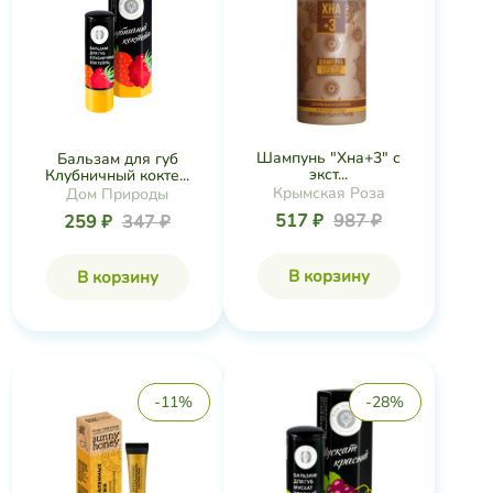
Шампунь "Хна+3" с
Бальзам для губ
экст...
Клубничный кокте...
Крымская Роза
Дом Природы
517 ₽
987 ₽
259 ₽
347 ₽
В корзину
В корзину
-11%
-28%