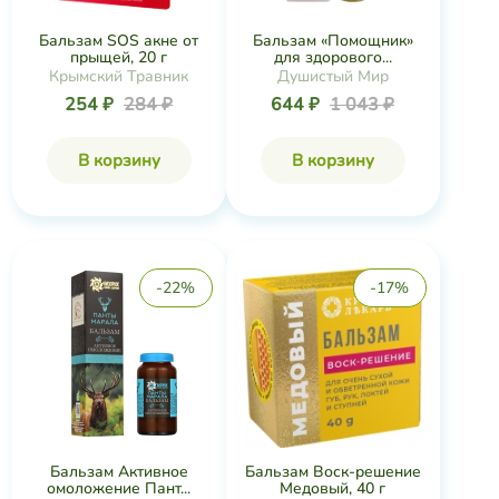
Крымский Травник
Душистый Мир
254 ₽
284 ₽
644 ₽
1 043 ₽
В корзину
В корзину
-22%
-17%
Бальзам Воск-решение
Бальзам Активное
Медовый, 40 г
омоложение Пант...
Крымский Лекарь
Бизорюк
404 ₽
485 ₽
252 ₽
325 ₽