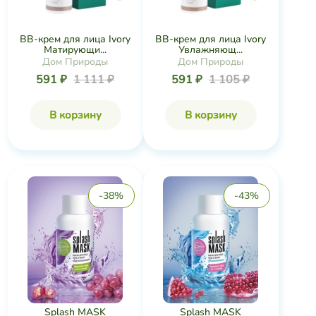
Матирующи...
Увлажняющ...
Дом Природы
Дом Природы
591 ₽
1 111 ₽
591 ₽
1 105 ₽
В корзину
В корзину
-38%
-43%
Splash MASK
Splash MASK
Подтягивающая, 60 г
Увлажняющая, 60 г
Царство Ароматов
Царство Ароматов
378 ₽
612 ₽
378 ₽
662 ₽