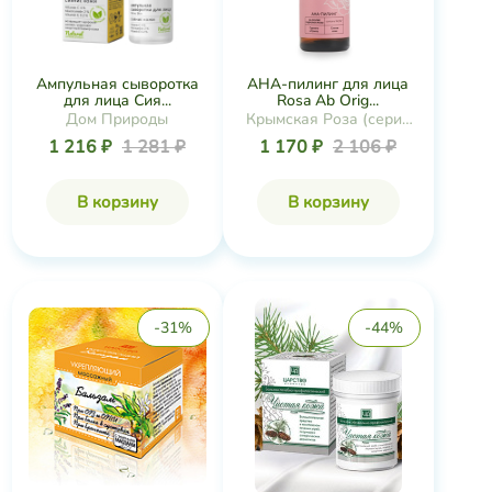
Ампульная сыворотка
АНА-пилинг для лица
для лица Сия...
Rosa Ab Orig...
Дом Природы
Крымская Роза (серия
Rosa Ab Origine)
1 216 ₽
1 281 ₽
1 170 ₽
2 106 ₽
В корзину
В корзину
-31%
-44%
Аромабальзам
Аромабальзам "Чистая
"Укрепляющий&q...
Кожа&q...
Царство Ароматов
Царство Ароматов