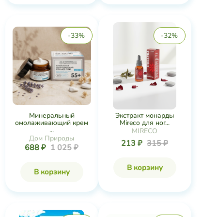
-33%
-32%
Минеральный
Экстракт монарды
омолаживающий крем
Mireco для ног...
...
MIRECO
Дом Природы
213 ₽
315 ₽
688 ₽
1 025 ₽
В корзину
В корзину
-45%
-38%