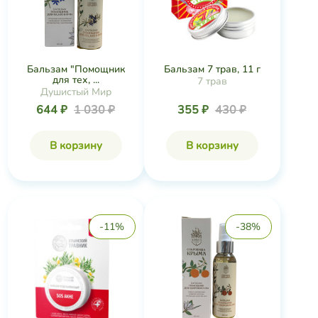
Бальзам 7 трав, 11 г
Бальзам "Помощник
для тех, ...
7 трав
Душистый Мир
355 ₽
430 ₽
644 ₽
1 030 ₽
В корзину
В корзину
-11%
-38%
Бальзам SOS акне от
Бальзам «Помощник»
прыщей, 20 г
для здорового...