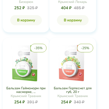
0
В корзину
В корзину
ог
Мои заказы
Избранное
Кор
-35%
-25%
Бальзам Гаймонорм при
Бальзам Герпеснет для
насморке, ...
губ, 20 г
Крымский Травник
Крымский Травник
254 ₽
391 ₽
254 ₽
340 ₽
В корзину
В корзину