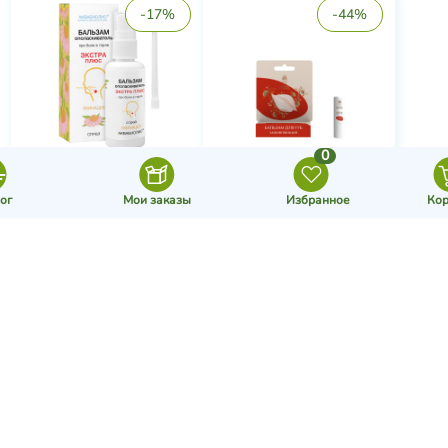
Бальзам для горла
Бальзам для губ
Эхинацея экстр...
"Заживляющи...
Сакские Грязи
Душистый Мир
384 ₽
465 ₽
402 ₽
716 ₽
В корзину
В корзину
Загрузить еще
© 2026 - Дары Природы
Контакты:
Крымская косметика
+7 (800) 777-43-72