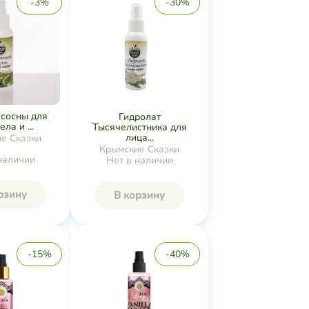
-3%
-30%
 сосны для
Гидролат
ела и ...
Тысячелистника для
лица...
е Сказки
Крымские Сказки
наличии
Нет в наличии
рзину
В корзину
-15%
-40%