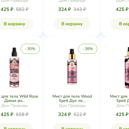
Дом Природы
Дом Природы
Дом П
425 ₽
582 ₽
324 ₽
343 ₽
425 
В корзину
В корзину
В ко
-30%
-38%
 для тела Wild Rose
Мист для тела Wood
Мист для
Дикая ро...
Spirit Дух ле...
Spirit 
Дом Природы
Дом Природы
Дом П
425 ₽
608 ₽
324 ₽
522 ₽
425 