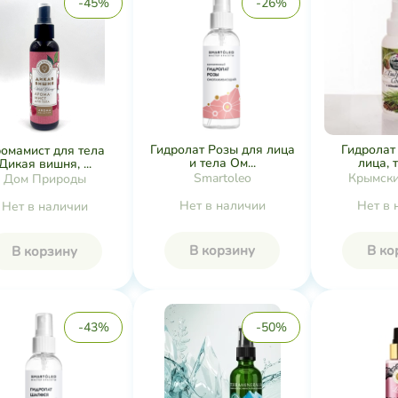
-45%
-26%
Гидролат Розы для лица
Гидролат
омамист для тела
и тела Ом...
лица, т
Дикая вишня, ...
Smartoleo
Крымски
Дом Природы
Нет в наличии
Нет в 
Нет в наличии
В корзину
В ко
В корзину
-43%
-50%