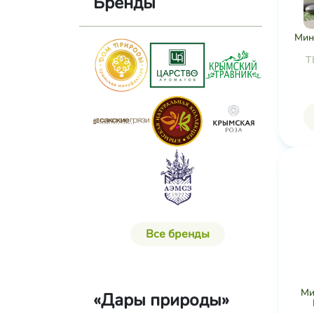
Бренды
Мин
T
Все бренды
Ми
«Дары природы»