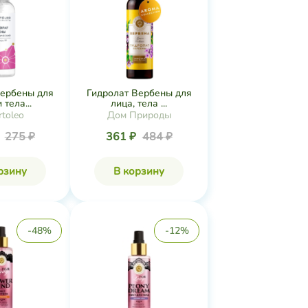
вербены для
Гидролат Вербены для
 тела...
лица, тела ...
toleo
Дом Природы
₽
275 ₽
361 ₽
484 ₽
рзину
В корзину
-48%
-12%