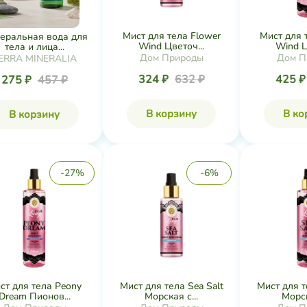
Мист для тела Flower
Мист для 
еральная вода для
Wind Цветоч...
Wind Ц
тела и лица...
Дом Природы
Дом П
ERRA MINERALIA
324 ₽
632 ₽
425 
275 ₽
457 ₽
В корзину
В ко
В корзину
-27%
-6%
ст для тела Peony
Мист для тела Sea Salt
Мист для т
Dream Пионов...
Морская с...
Морск