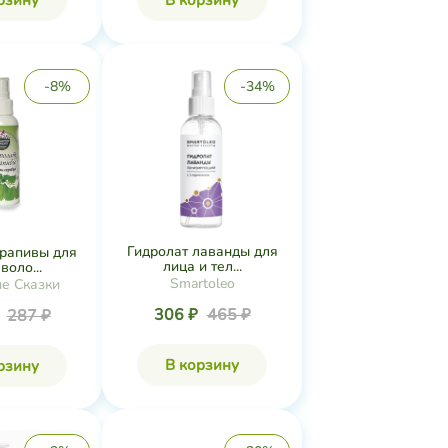
рзину
В корзину
-8%
-34%
​Гидролат лаванды для
крапивы для
лица и тел...
воло...
Smartoleo
е Сказки
306 ₽
465 ₽
₽
287 ₽
В корзину
рзину