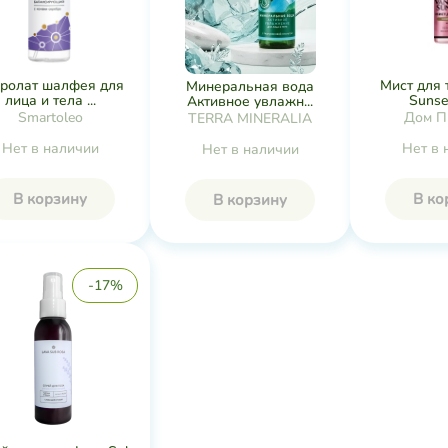
ролат шалфея для
Мист для т
Минеральная вода
лица и тела ...
Sunset
Активное увлажн...
Smartoleo
Дом П
TERRA MINERALIA
Нет в наличии
Нет в 
Нет в наличии
В корзину
В ко
В корзину
-17%