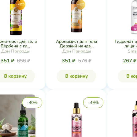
ома-мист для тела
Аромамист для тела
Гидролат 
Вербена с ги...
Дерзкий манда...
лица и
Дом Природы
Дом Природы
Smar
351 ₽
656 ₽
351 ₽
576 ₽
267 
В корзину
В корзину
В ко
-40%
-49%