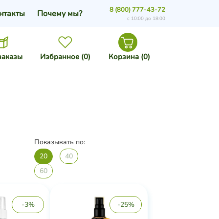
8 (800) 777-43-72
нтакты
Почему мы?
с 10:00 до 18:00
заказы
Избранное (
0
)
Корзина (
0
)
Показывать по:
20
40
60
-3%
-25%