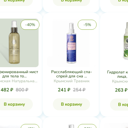
В корзину
В корзину
В ко
-40%
-5%
фюмированный мист
Расслабляющий спа-
​Гидролат 
для тела то...
спрей для сна ...
лица, 
мская Натуральная
Крымский Травник
Крымски
Коллекция
482 ₽
800 ₽
241 ₽
254 ₽
263 
В корзину
В корзину
В ко