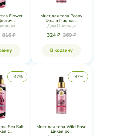
тела Flower
Мист для тела Peony
веточ...
Dream Пионов...
рироды
Дом Природы
₽
816 ₽
324 ₽
369 ₽
рзину
В корзину
-47%
-47%
ела Sea Salt
Мист для тела Wild Rose
ая с...
Дикая ро...