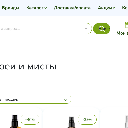
Бренды
Каталог
Доставка/оплата
Акции
Ко
Найти
Мои 
реи и мисты
ы продаж
-46%
-39%