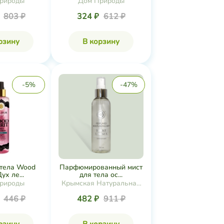
рироды
Дом Природы
₽
803 ₽
324 ₽
612 ₽
рзину
В корзину
-5%
-47%
 тела Wood
Парфюмированный мист
Дух ле...
для тела ос...
рироды
Крымская Натуральная
Коллекция
₽
446 ₽
482 ₽
911 ₽