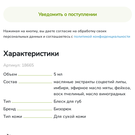
Уведомить о поступлении
Нажимая на кнопку, вы даете согласие на обработку своих
персональных данных и соглашаетесь с
политикой конфиденциальности
Характеристики
Артикул: 18665
Объем
5 мл
Состав
масляные экстракты соцветий липы,
имбиря, эфирное масло мяты, фейхоа,
воск пчелиный, масло виноградных
косточек, масло арганы, масло манго,
Тип
Блеск для губ
Развернуть состав
масло корицы, масло персика, масло
Бренд
Бизорюк
кокосовое, ментол, ароматическая
Тип кожи
Для сухой кожи
композиция эфирных масел,
натуральный перламутр, витамин Е.