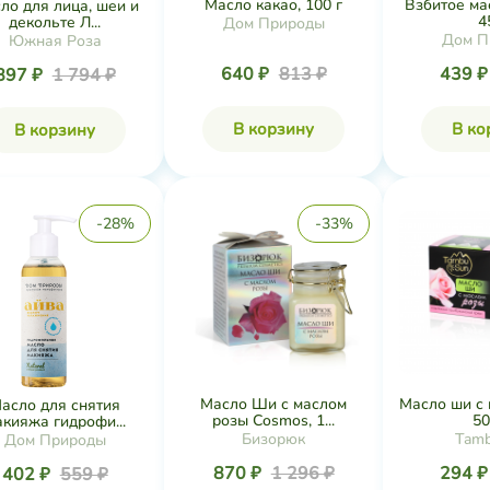
Масло какао, 100 г
Взбитое ма
ло для лица, шеи и
4
декольте Л...
Дом Природы
Дом П
Южная Роза
640 ₽
813 ₽
439 
897 ₽
1 794 ₽
В корзину
В ко
В корзину
-28%
-33%
Масло Ши с маслом
Масло ши с 
асло для снятия
розы Cosmos, 1...
50
акияжа гидрофи...
Бизорюк
Tam
Дом Природы
870 ₽
1 296 ₽
294 
402 ₽
559 ₽