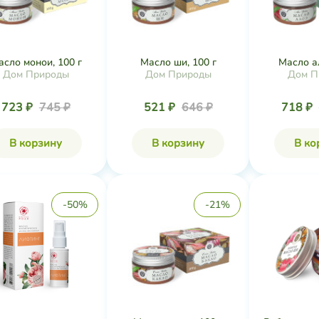
асло монои, 100 г
Масло ши, 100 г
Масло ал
Дом Природы
Дом Природы
Дом П
723 ₽
745 ₽
521 ₽
646 ₽
718 ₽
В корзину
В корзину
В ко
-50%
-21%