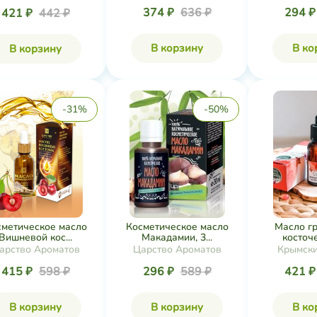
374 ₽
636 ₽
294 
421 ₽
442 ₽
В корзину
В ко
В корзину
-31%
-50%
сметическое масло
Косметическое масло
Масло г
Вишневой кос...
Макадамии, 3...
косточе
арство Ароматов
Царство Ароматов
Крымски
415 ₽
598 ₽
296 ₽
589 ₽
421 
В корзину
В корзину
В ко