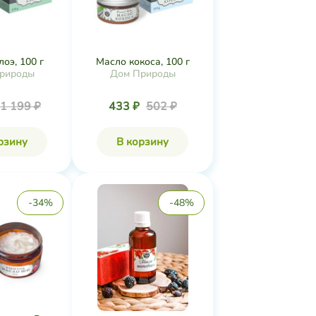
оэ, 100 г
Масло кокоса, 100 г
рироды
Дом Природы
1 199 ₽
433 ₽
502 ₽
рзину
В корзину
-34%
-48%