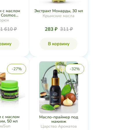
 с маслом
Экстракт Монарды, 30 мл
Cosmos...
Крымские масла
орюк
1 610 ₽
283 ₽
311 ₽
рзину
В корзину
-27%
-32%
 с маслом
Масло-праймер под
ии, 50 мл
макияж
buSun
Царство Ароматов