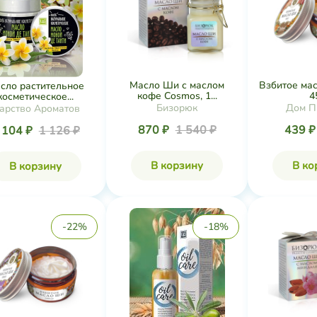
Масло Ши с маслом
Взбитое мас
сло растительное
кофе Cosmos, 1...
4
косметическое...
Бизорюк
Дом П
арство Ароматов
870 ₽
1 540 ₽
439 
 104 ₽
1 126 ₽
В корзину
В ко
В корзину
-22%
-18%