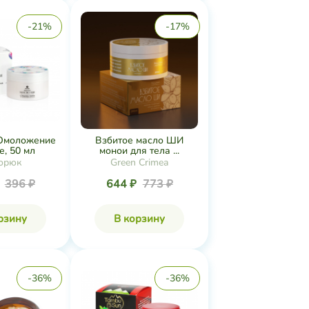
-21%
-17%
Омоложение
Взбитое масло ШИ
е, 50 мл
монои для тела ...
орюк
Green Crimea
₽
396 ₽
644 ₽
773 ₽
рзину
В корзину
-36%
-36%