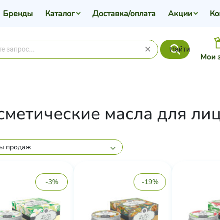
Бренды
Каталог
Доставка/оплата
Акции
Ко
Найти
Мои 
сметические масла для ли
ы продаж
-3%
-19%