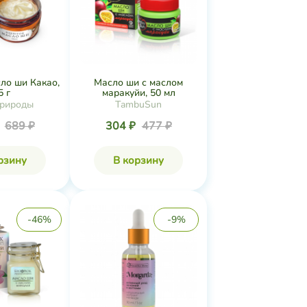
ло ши Какао,
Масло ши с маслом
5 г
маракуйи, 50 мл
рироды
TambuSun
₽
689 ₽
304 ₽
477 ₽
рзину
В корзину
-46%
-9%