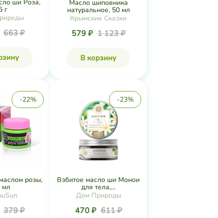
сло ши Роза,
Масло шиповника
5 г
натуральное, 50 мл
рироды
Крымские Сказки
₽
663 ₽
579 ₽
1 123 ₽
рзину
В корзину
-22%
-23%
маслом розы,
Взбитое масло ши Монои
 мл
для тела,...
buSun
Дом Природы
₽
379 ₽
470 ₽
611 ₽