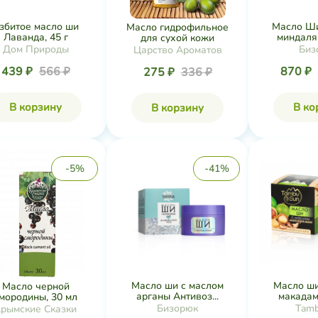
збитое масло ши
Масло Ши
Масло гидрофильное
Лаванда, 45 г
миндаля 
для сухой кожи
Дом Природы
Биз
Царство Ароматов
439 ₽
566 ₽
870 ₽
275 ₽
336 ₽
В корзину
В ко
В корзину
-5%
-41%
Масло ши с маслом
Масло ши
Масло черной
арганы Антивоз...
макадам
мородины, 30 мл
Бизорюк
Tam
рымские Сказки