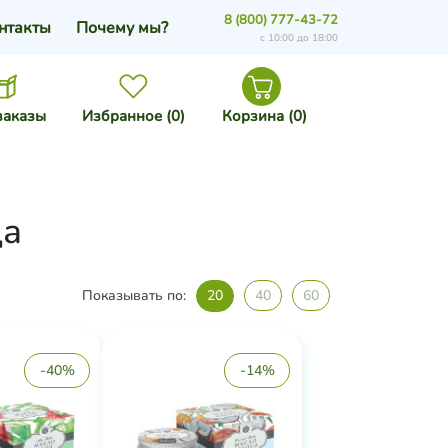
8 (800) 777-43-72
нтакты
Почему мы?
с 10:00 до 18:00
заказы
Избранное (
0
)
Корзина (
0
)
ца
Показывать по:
20
40
60
-40%
-14%