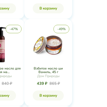
рзину
В корзину
-47%
-49%
ое масло для
Взбитое масло ши
я ма...
Ваниль, 45 г
рироды
Дом Природы
₽
840 ₽
439 ₽
865 ₽
рзину
В корзину