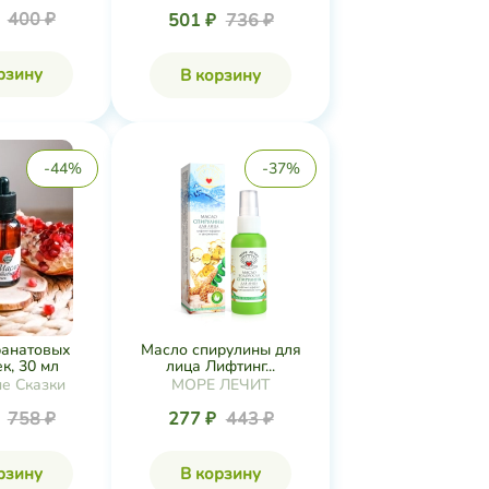
₽
400 ₽
501 ₽
736 ₽
рзину
В корзину
-44%
-37%
ранатовых
Масло спирулины для
к, 30 мл
лица Лифтинг...
е Сказки
МОРЕ ЛЕЧИТ
₽
758 ₽
277 ₽
443 ₽
рзину
В корзину