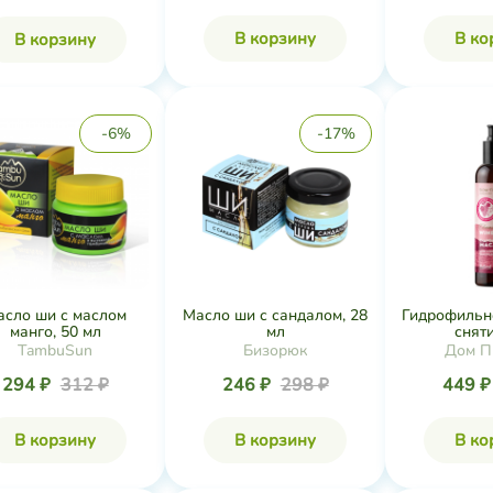
В корзину
В ко
В корзину
-6%
-17%
асло ши с маслом
Масло ши с сандалом, 28
Гидрофильн
манго, 50 мл
мл
сняти
TambuSun
Бизорюк
Дом П
294 ₽
312 ₽
246 ₽
298 ₽
449 
В корзину
В корзину
В ко