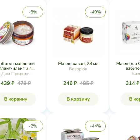
-8%
-49%
збитое масло ши
Масло какао, 28 мл
Масло ши 
ланг-иланг и г...
взбито
Бизорюк
Дом Природы
Биз
439 ₽
479 ₽
246 ₽
485 ₽
314 
В корзину
В корзину
В ко
-2%
-44%