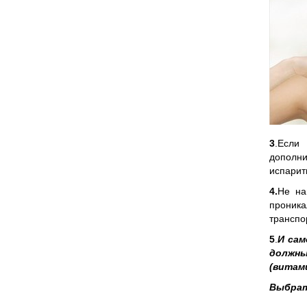
3
.Если
дополни
испарит
4.
Не на
проника
транспо
5
.
И сам
должн
(витам
Выбрат