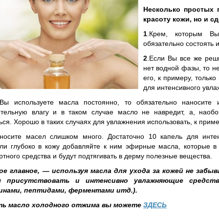
Несколько простых 
красоту кожи, но и с
1
.Крем, которым Вы
обязательно состоять и
2
.Если Вы все же реш
нет водной фазы, то н
его, к примеру, тольк
для интенсивного увла
 Вы используете масла постоянно, то обязательно наносите
тельную влагу и в таком случае масло не навредит, а, наобо
ься. Хорошо в таких случаях для увлажнения использовать, к прим
носите масел слишком много. Достаточно 10 капель для интен
ли глубоко в кожу добавляйте к ним эфирные масла, которые в
ртного средства и будут подтягивать в дерму полезные вещества.
ое главное, — используя масла для ухода за кожей не забы
ы присутствовать и интенсивно увлажняющие средст
инами, пептидами, ферментами итд.).
ь масло холодного отжима вы можете
ЗДЕСЬ