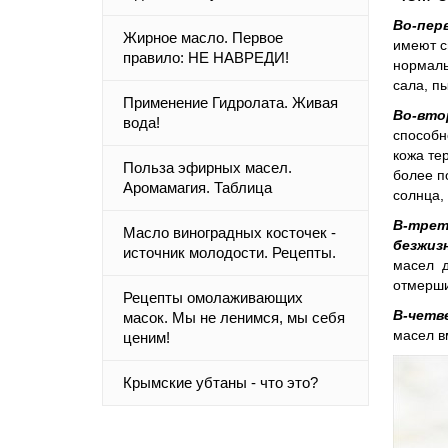
Во-пер
Жирное масло. Первое
имеют с
правило: НЕ НАВРЕДИ!
нормаль
сала, п
Применение Гидролата. Живая
Во-вто
вода!
способн
кожа те
Польза эфирных масел.
более п
Аромамагия. Таблица
солнца,
В-трет
Масло виноградных косточек -
безжиз
источник молодости. Рецепты.
масел д
отмерши
Рецепты омолаживающих
В-четв
масок. Мы не ленимся, мы себя
масел в
ценим!
Крымские убтаны - что это?