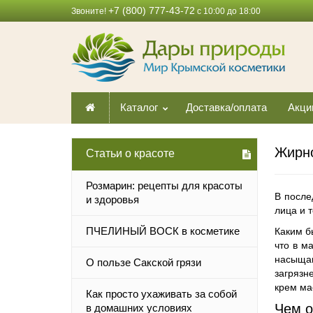
+7 (800) 777-43-72
Звоните!
с 10:00 до 18:00
Каталог
Доставка/оплата
Акци
Жирно
Статьи о красоте
Розмарин: рецепты для красоты
В после
и здоровья
лица и 
ПЧЕЛИНЫЙ ВОСК в косметике
Каким б
что в м
насыща
О пользе Сакской грязи
загрязн
крем ма
Как просто ухаживать за собой
Чем о
в домашних условиях