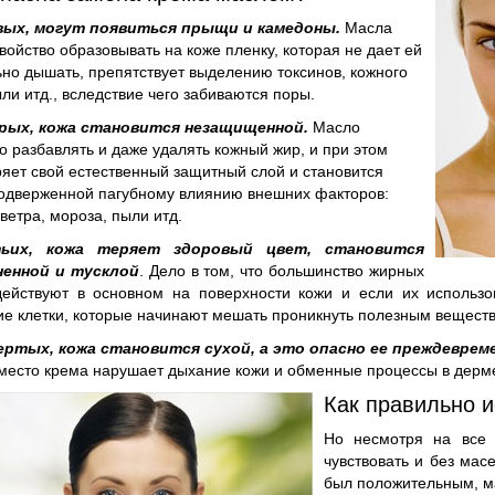
вых, могут появиться прыщи и камедоны.
Масла
войство образовывать на коже пленку, которая не дает ей
но дышать, препятствует выделению токсинов, кожного
ыли итд., вследствие чего забиваются поры.
рых, кожа становится незащищенной.
Масло
о разбавлять и даже удалять кожный жир, и при этом
ряет свой естественный защитный слой и становится
одверженной пагубному влиянию внешних факторов:
 ветра, мороза, пыли итд.
ьих, кожа теряет здоровый цвет, становится
ненной и тусклой
. Дело в том, что большинство жирных
ействуют в основном на поверхности кожи и если их использо
е клетки, которые начинают мешать проникнуть полезным веществ
ертых, кожа становится сухой, а это опасно ее преждеврем
место крема нарушает дыхание кожи и обменные процессы в дерме
Как правильно 
Но несмотря на все 
чувствовать и без мас
был положительным, м