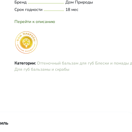
Бренд
Дом Природы
слюда, экстракт аннато, витамин Е
Срок годности
18 мес
Перейти к описанию
Категории:
Оттеночный бальзам для губ
Блески и помады д
Для губ бальзамы и скрабы
ниль