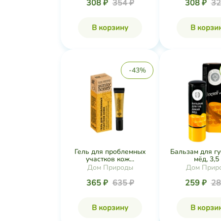
308 ₽
354 ₽
308 ₽
32
В корзину
В корзи
-43%
Гель для проблемных
Бальзам для г
участков кож...
мёд, 3,5 
Дом Природы
Дом Прир
365 ₽
635 ₽
259 ₽
28
В корзину
В корзи