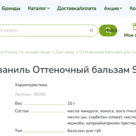
Бренды
Каталог
Доставка/оплата
Акции
Ко
Найти
Мои 
ny Honey на основе меда
>
Для лица
>
Оттеночный бальзам для гу
 ваниль Оттеночный бальзам 
Характеристики
Артикул:
08389
Вес
10 г
Состав
масла миндаля, кокоса, воск пче
масло ши, сорбитан оливат, масл
жожоба, каприк/каприлик тригли
мед, эфиры полиглицерина, масл
Тип
Развернуть состав
Бальзам для губ
экстракт ванили, этилгексилглице