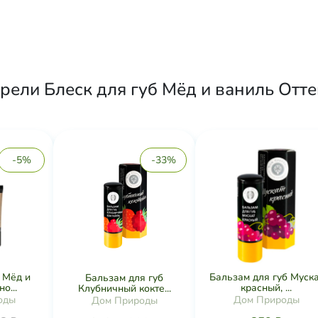
рели Блеск для губ Мёд и ваниль Отт
-5%
-33%
б Мёд и
Бальзам для губ Муск
Бальзам для губ
о...
красный, ...
Клубничный кокте...
оды
Дом Природы
Дом Природы