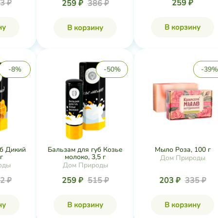
3 ₽
259 ₽
259 ₽
386 ₽
ну
В корзину
В корзину
-8%
-50%
-39%
уб Дикий
Бальзам для губ Козье
Мыло Роза, 100 г
г
молоко, 3,5 г
Дом Природы
оды
Дом Природы
2 ₽
259 ₽
515 ₽
203 ₽
335 ₽
ну
В корзину
В корзину