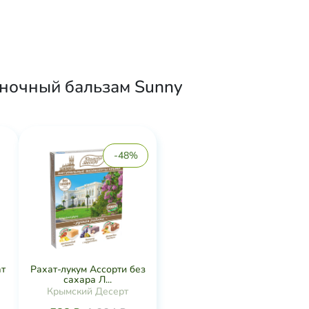
еночный бальзам Sunny
-48%
ат
Рахат-лукум Ассорти без
сахара Л...
Крымский Десерт