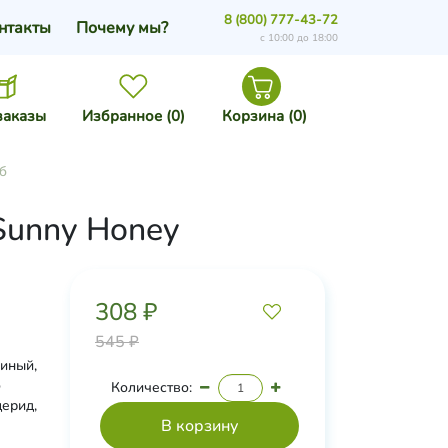
8 (800) 777-43-72
нтакты
Почему мы?
с 10:00 до 18:00
заказы
Избранное (
0
)
Корзина (
0
)
б
Sunny Honey
308 ₽
545 ₽
линый,
о
Количество:
церид,
яный
рин,