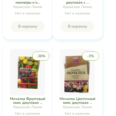
маклюры и к...
джутовая с ...
Крымская Линия
Крымская Линия
Нет в наличии
Нет в наличии
В корзину
В корзину
-36%
-3%
Мочалка Фруктовый
Мочалка Цветочный
микс джутовая ...
микс джутовая ...
Крымская Линия
Крымская Линия
Нет в наличии
Нет в наличии