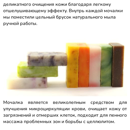
деликатного очищения кожи благодаря легкому
отшелушивающему эффекту. Внутрь каждой мочалки
мы поместили цельный брусок натурального мыла
ручной работы.
Мочалка является великолепным средством для
улучшения микроциркуляции крови, очищает кожу от
загрязнений и отмерших клеток, подходит для пенного
массажа проблемных зон и борьбы с целлюлитом.