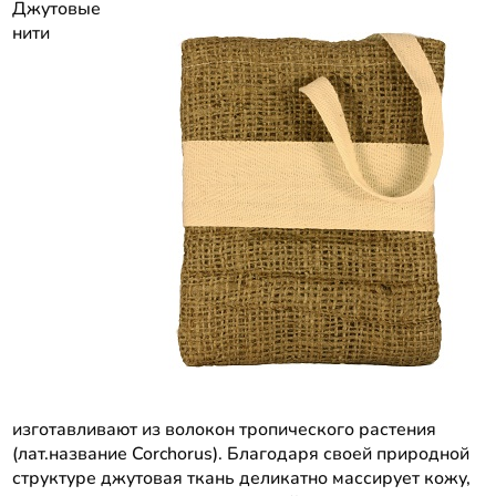
Джутовые
нити
изготавливают из волокон тропического растения
(лат.название Corchorus). Благодаря своей природной
структуре джутовая ткань деликатно массирует кожу,