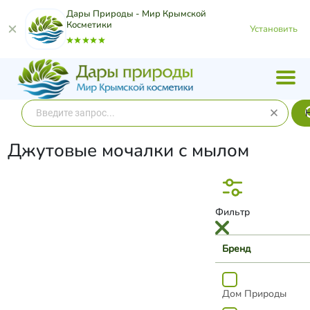
Дары Природы - Мир Крымской
Косметики
Установить
Джутовые мочалки с мылом
Фильтр
Бренд
Дом Природы