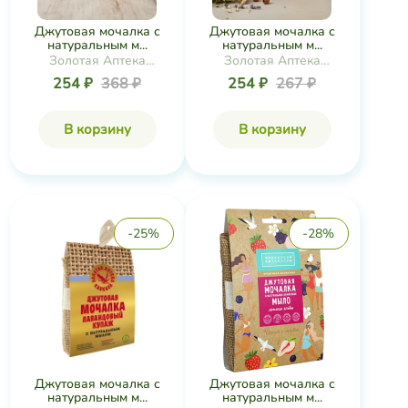
Джутовая мочалка с
Джутовая мочалка с
натуральным м...
натуральным м...
Золотая Аптека
Золотая Аптека
Кавказа
Кавказа
254 ₽
368 ₽
254 ₽
267 ₽
В корзину
В корзину
-25%
-28%
Джутовая мочалка с
Джутовая мочалка с
натуральным м...
натуральным м...