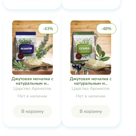
-43%
-48%
Джутовая мочалка с
Джутовая мочалка с
натуральным м...
натуральным м...
Царство Ароматов
Царство Ароматов
Нет в наличии
Нет в наличии
В корзину
В корзину