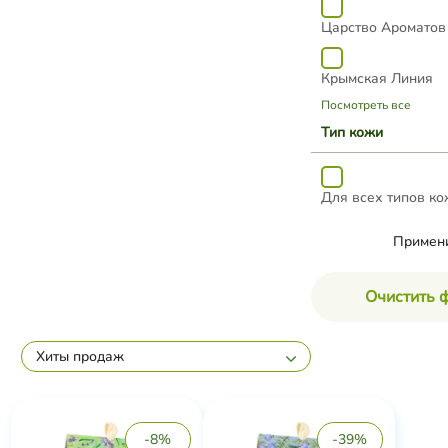
Царство Ароматов
Крымская Линия
Посмотреть все
Тип кожи
Для всех типов ко
Примен
Очистить 
Хиты продаж
-8%
-39%