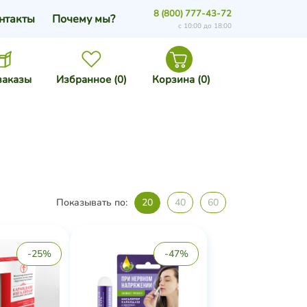
8 (800) 777-43-72
нтакты
Почему мы?
с 10:00 до 18:00
заказы
Избранное (
0
)
Корзина (
0
)
Показывать по:
20
40
60
-25%
-47%