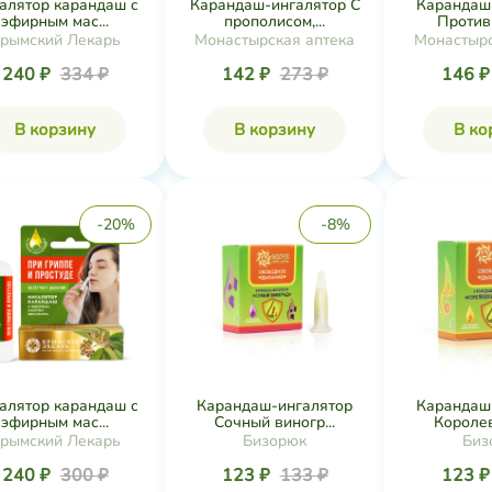
алятор карандаш с
Карандаш
Карандаш-ингалятор С
эфирным мас...
Против 
прополисом,...
рымский Лекарь
Монастырс
Монастырская аптека
240 ₽
334 ₽
146 
142 ₽
273 ₽
В корзину
В ко
В корзину
-20%
-8%
алятор карандаш с
Карандаш-ингалятор
Карандаш
эфирным мас...
Сочный виногр...
Королев
рымский Лекарь
Бизорюк
Биз
240 ₽
300 ₽
123 ₽
133 ₽
123 