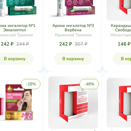
ома ингалятор №1
Арома ингалятор №3
Карандаш
Эвкалиптол
Вербена
Свободн
рымский Травник
Крымский Травник
Монастырс
242 ₽
244 ₽
242 ₽
307 ₽
146 
В корзину
В корзину
В ко
-28%
-48%