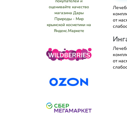
Лечеб
компл
от нас
слабо
Инг
Лечеб
компл
от нас
слабо