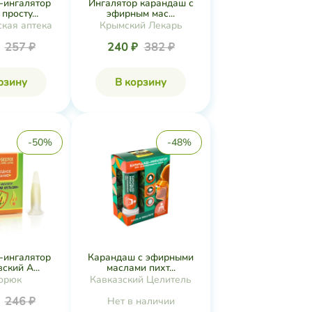
-ингалятор
Ингалятор карандаш с
просту...
эфирным мас...
кая аптека
Крымский Лекарь
₽
257 ₽
240 ₽
382 ₽
рзину
В корзину
-50%
-48%
-ингалятор
Карандаш с эфирными
ский А...
маслами пихт...
орюк
Кавказский Целитель
₽
246 ₽
Нет в наличии