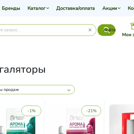
Бренды
Каталог
Доставка/оплата
Акции
Ко
Найти
Мои 
галяторы
ы продаж
-1%
-21%