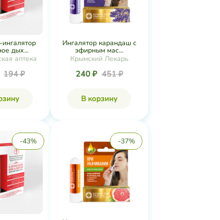
-ингалятор
Ингалятор карандаш с
ое дых...
эфирным мас...
кая аптека
Крымский Лекарь
₽
194 ₽
240 ₽
451 ₽
рзину
В корзину
-43%
-37%