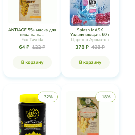
-32%
-18%
ANTIAGE 45+ маска для
Маска Молодость и
лица на на...
восстановление...
Eco Tavrida
TambuSun
64 ₽
78 ₽
236 ₽
349 ₽
В корзину
В корзину
-29%
-24%