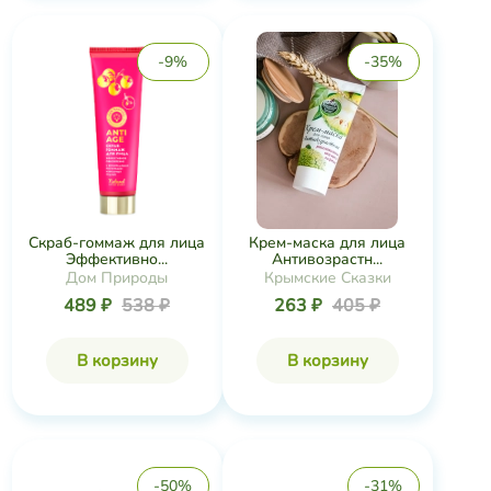
489 ₽
538 ₽
263 ₽
405 ₽
В корзину
В корзину
-50%
-31%
Маска-желе для лица
Маска-уход для лица
Омолаживающа...
«Молодость и...
Дом Природы
TambuSun
449 ₽
894 ₽
300 ₽
435 ₽