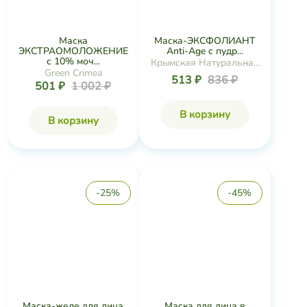
-25%
-45%
Маска-желе для лица
Маска для лица в
Осветляющая ...
САШЕ Молодость ...
Дом Природы
433 ₽
576 ₽
651 ₽
1 185 ₽
В корзину
В корзину
-1%
-49%