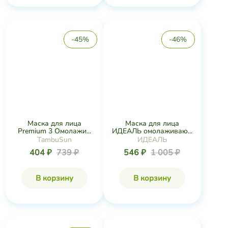
TambuSun
ИДЕАЛЬ
404 ₽
739 ₽
546 ₽
1 005 ₽
В корзину
В корзину
-42%
Маска для лица
Маска для лица Beauty-
Омолаживающая и в...
формула на...
Сакские Грязи
Дом Природы
86 ₽
149 ₽
928 ₽