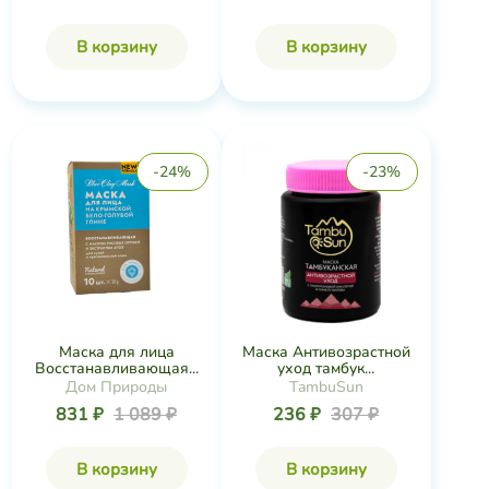
Маска для лица
Маска Антивозрастной
Восстанавливающая...
уход тамбук...
Дом Природы
TambuSun
831 ₽
1 089 ₽
236 ₽
307 ₽
В корзину
В корзину
-20%
-47%
Маска для лица
Splash MASK