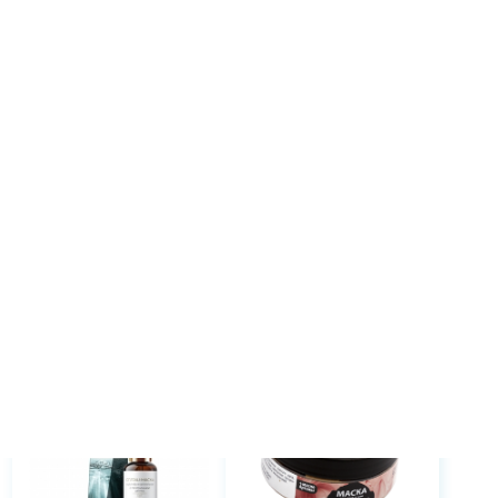
-39%
Сплэш-маска 5в1 с
Маска для лица
протеинами шел...
Интенсивное омоло...
Крымский Травник
Крымская Натуральная
Коллекция
449 ₽
614 ₽
1 013 ₽
В корзину
В корзину