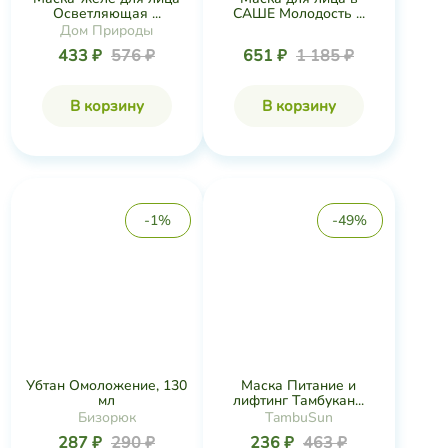
Убтан Омоложение, 130
Маска Питание и
мл
лифтинг Тамбукан...
Бизорюк
TambuSun
287 ₽
290 ₽
236 ₽
463 ₽
В корзину
В корзину
-11%
-39%