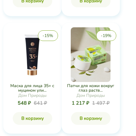
Маска для лица 35+ с
Патчи для кожи вокруг
муцином ули...
глаз раств...
Дом Природы
Дом Природы
548 ₽
641 ₽
1 217 ₽
1 497 ₽
В корзину
В корзину
-9%
-35%
Скраб-гоммаж для лица
Крем-маска для лица
Эффективно...
Антивозрастн...
Дом Природы
Крымские Сказки