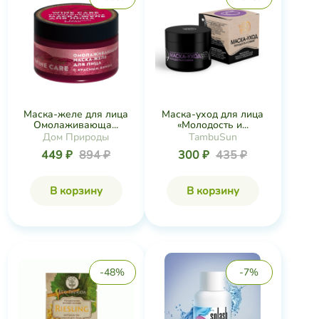
В корзину
В корзину
-48%
-7%
ANTIAGE 55+ маска для
Splash MASK
лица на на...
Увлажняющая, 60 г
Eco Tavrida
Царство Ароматов
64 ₽
122 ₽
378 ₽
408 ₽
В корзину
В корзину