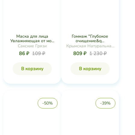
-50%
-39%
Маска
Маска-ЭКСФОЛИАНТ
ЭКСТРАОМОЛОЖЕНИЕ
Anti-Age с пудр...
с 10% моч...
Крымская Натуральная
Green Crimea
Коллекция
513 ₽
836 ₽
501 ₽
1 002 ₽
В корзину
В корзину