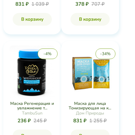
Маска для лица
Маска Регенерация и
Тонизирующая на к...
увлажнение т...
Дом Природы
TambuSun
831 ₽
1 255 ₽
236 ₽
245 ₽
В корзину
В корзину
-15%
-19%