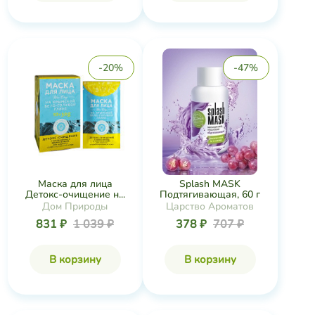
Детокс-очищение н...
Подтягивающая, 60 г
Дом Природы
Царство Ароматов
831 ₽
1 039 ₽
378 ₽
707 ₽
В корзину
В корзину
-4%
-34%
Маска для лица
Маска Регенерация и
Тонизирующая на к...
увлажнение т...
Дом Природы
TambuSun
831 ₽
1 255 ₽
236 ₽
245 ₽