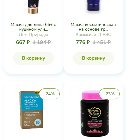
-24%
-23%
Маска для лица
Маска Антивозрастной
Восстанавливающая...
уход тамбук...
Дом Природы
TambuSun
831 ₽
1 089 ₽
236 ₽
307 ₽
В корзину
В корзину
-20%
-47%