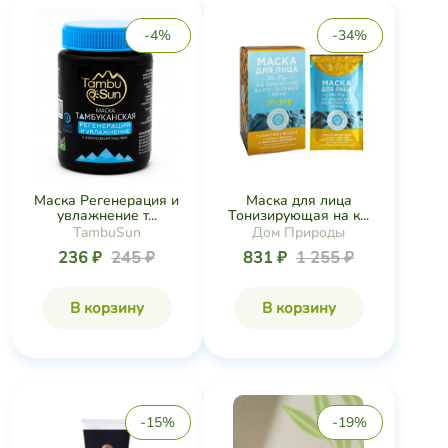
В корзину
В корзину
-15%
-19%
Маска для лица 35+ с
Патчи для кожи вокруг
муцином ули...
глаз раств...
Дом Природы
Дом Природы
548 ₽
641 ₽
1 217 ₽
1 497 ₽
В корзину
В корзину