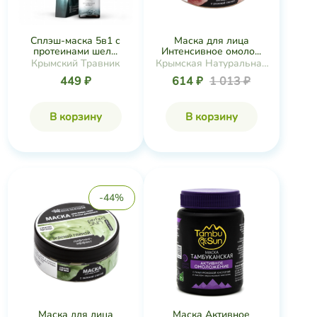
-44%
Маска для лица
Маска Активное
Лифтинг-эффект с ...
омоложение тамбук...
Крымская Натуральная
TambuSun
Коллекция
614 ₽
1 093 ₽
236 ₽
В корзину
В корзину
-44%
-47%