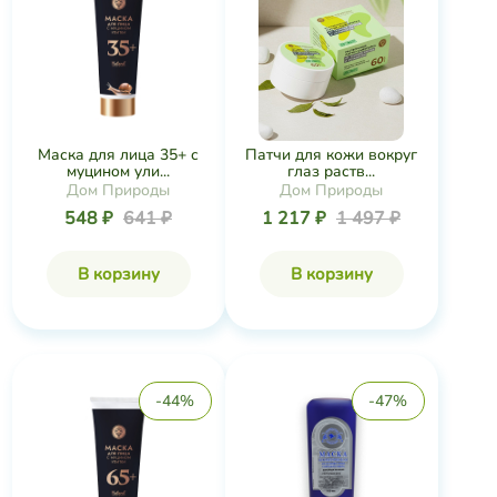
-44%
-47%
Маска для лица 65+ с
Маска косметическая
муцином ули...
на основе гр...
Дом Природы
Крымская ГГРЭС
667 ₽
1 194 ₽
776 ₽
1 451 ₽
В корзину
В корзину