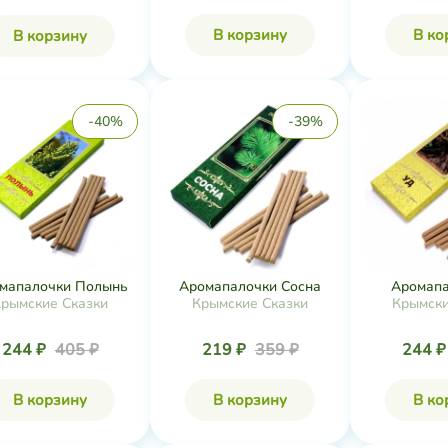
В корзину
В ко
В корзину
-40%
-39%
мапалочки Полынь
Аромапалочки Сосна
Аромапа
рымские Сказки
Крымские Сказки
Крымски
244 ₽
405 ₽
219 ₽
359 ₽
244 
В корзину
В корзину
В ко