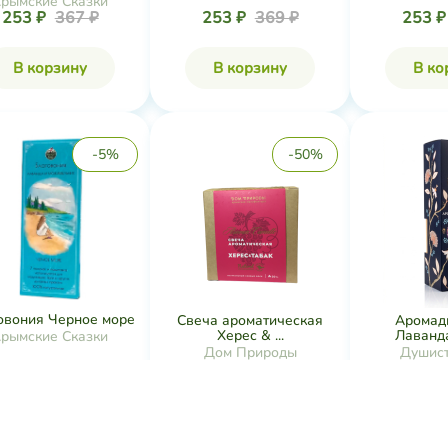
рымские Сказки
253 ₽
367 ₽
253 ₽
369 ₽
253 
В корзину
В корзину
В ко
-5%
-50%
овония Черное море
Свеча ароматическая
Аромад
Херес & ...
Лаванда
рымские Сказки
Дом Природы
Душис
240 ₽
253 ₽
673 ₽
1 346 ₽
Нет в 
В корзину
В корзину
В ко