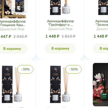
Аромадиффузор
Аромад
Аромадиффузор
"Грейпфрут и ...
"Зелены
"Глициния Кры...
Душистый Мир
Душис
Душистый Мир
1 448 ₽
1 810 ₽
1 448 
 447 ₽
2 040 ₽
В корзину
В ко
В корзину
-39%
-50%