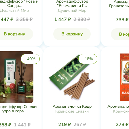
адиффузор "Роза и
Аромадиффузор
Аромад
Санда...
"Розмарин и Г...
Гранатовый
Душистый Мир
Душистый Мир
 447 ₽
2 359 ₽
1 447 ₽
2 880 ₽
733 
В корзину
В корзину
В ко
-40%
-18%
Аромапалочки Кедр
Аромапало
мадиффузор Свежее
утро в гора...
Крымские Сказки
Крымски
219 ₽
267 ₽
273 
858 ₽
1 441 ₽