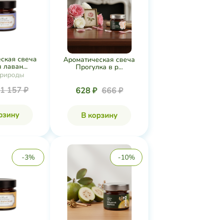
ская свеча
Ароматическая свеча
лаван...
Прогулка в р...
рироды
1 157 ₽
628 ₽
666 ₽
рзину
В корзину
-3%
-10%