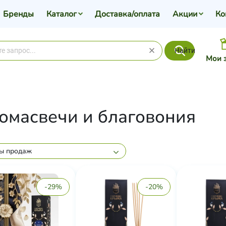
Бренды
Каталог
Доставка/оплата
Акции
Ко
Найти
Мои 
омасвечи и благовония
ы продаж
-29%
-20%