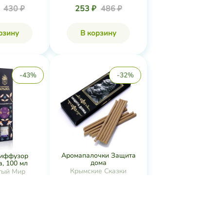
₽
430 ₽
253 ₽
486 ₽
рзину
В корзину
-43%
-32%
Аромапалочки Защита
иффузор
дома
, 100 мл
Крымские Сказки
тый Мир
Нет в наличии
наличии
В корзину
рзину