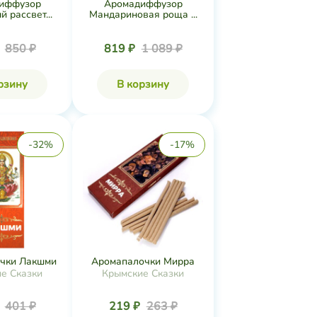
иффузор
Аромадиффузор
 рассвет...
Мандариновая роща ...
₽
850 ₽
819 ₽
1 089 ₽
рзину
В корзину
-32%
-17%
чки Лакшми
Аромапалочки Мирра
е Сказки
Крымские Сказки
₽
401 ₽
219 ₽
263 ₽