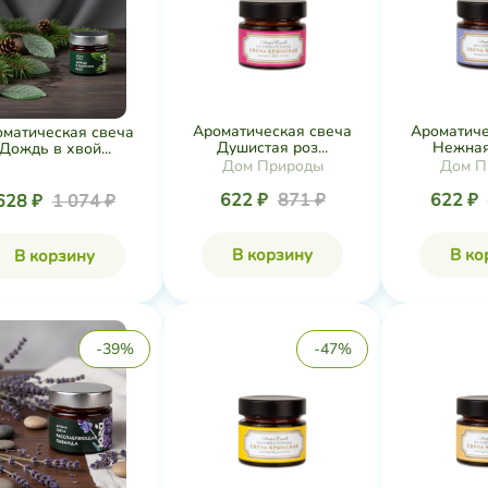
Ароматическая свеча
Ароматиче
оматическая свеча
Душистая роз...
Нежная 
Дождь в хвой...
Дом Природы
Дом П
622 ₽
871 ₽
622 ₽
628 ₽
1 074 ₽
В корзину
В ко
В корзину
-39%
-47%