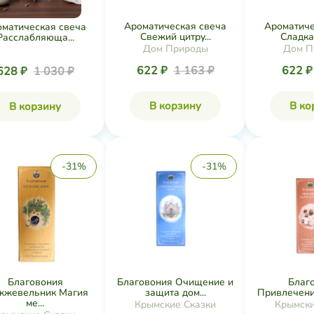
Ароматическая свеча
Ароматиче
оматическая свеча
Свежий цитру...
Сладкая
Расслабляюща...
Дом Природы
Дом П
622 ₽
1 163 ₽
622 
628 ₽
1 030 ₽
В корзину
В ко
В корзину
-31%
-31%
Благовония
Благовония Очищение и
Благ
жевельник Магия
защита дом...
Привлечение
ме...
Крымские Сказки
Крымски