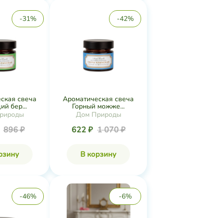
-31%
-42%
ская свеча
Ароматическая свеча
й бер...
Горный можже...
рироды
Дом Природы
₽
896 ₽
622 ₽
1 070 ₽
рзину
В корзину
-46%
-6%