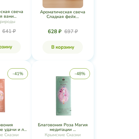
ская свеча
Ароматическая свеча
 вани...
Сладкая фейх...
рироды
₽
641 ₽
628 ₽
697 ₽
рзину
В корзину
-41%
-48%
овония
Благовония Роза Магия
 удачи и л...
медитации ...
е Сказки
Крымские Сказки