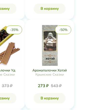
рзину
В корзину
-35%
-50%
лочки Уд
Аромапалочки Хотэй
е Сказки
Крымские Сказки
₽
373 ₽
273 ₽
543 ₽
рзину
В корзину