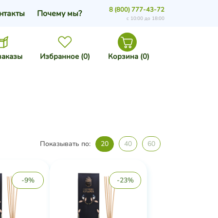
8 (800) 777-43-72
нтакты
Почему мы?
с 10:00 до 18:00
заказы
Избранное (
0
)
Корзина (
0
)
Показывать по:
20
40
60
-9%
-23%