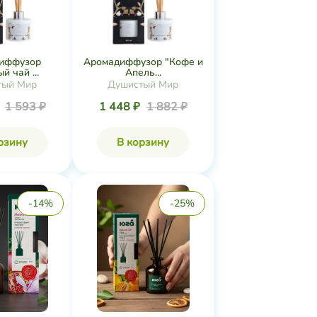
иффузор
Аромадиффузор "Кофе и
й чай ...
Апель...
тый Мир
Душистый Мир
₽
1 593 ₽
1 448 ₽
1 882 ₽
рзину
В корзину
-14%
-25%