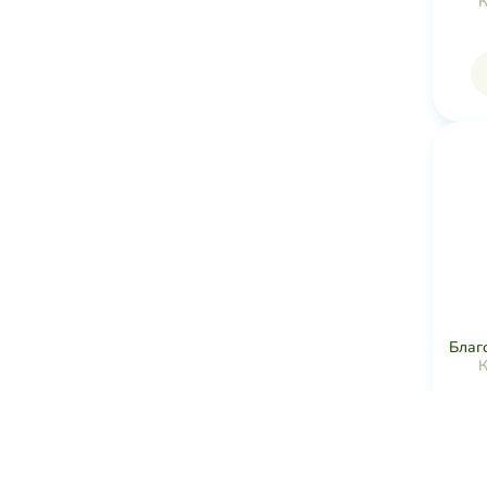
К
Благ
К