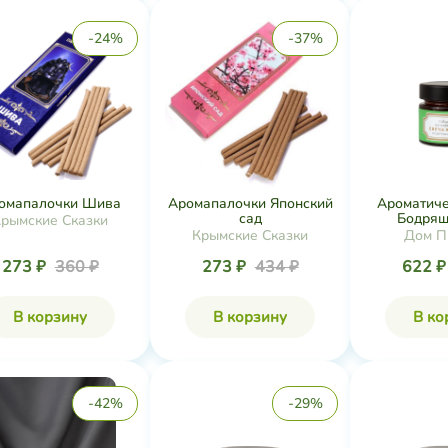
-24%
-37%
омапалочки Шива
Аромапалочки Японский
Ароматиче
сад
Бодрящи
рымские Сказки
Крымские Сказки
Дом П
273 ₽
360 ₽
273 ₽
434 ₽
622 
В корзину
В корзину
В ко
-42%
-29%