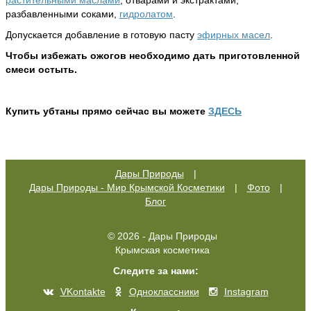
растительными маслами
, отварами и экстрактами,
разбавленными соками,
гидролатом
.
Допускается добавление в готовую пасту
эфирных масел
.
Чтобы избежать ожогов необходимо дать приготовленной
смеси остыть.
Купить убтаны прямо сейчас вы можете
ЗДЕСЬ
Дары Природы
|
Дары Природы - Мир Крымской Косметики
|
Фото
|
Блог
© 2026 - Дары Природы
Крымская косметика
Следите за нами:
VKontakte
Одноклассники
Instagram