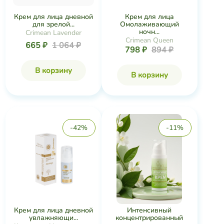
Крем для лица дневной
Крем для лица
для зрелой...
Омолаживающий
ночн...
Crimean Lavender
Crimean Queen
665 ₽
1 064 ₽
798 ₽
894 ₽
В корзину
В корзину
-42%
-11%
Крем для лица дневной
Интенсивный
увлажняющи...
концентрированный