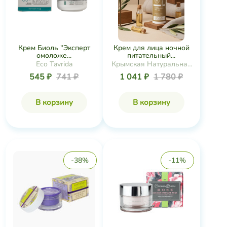
Крем Биоль "Эксперт
Крем для лица ночной
омоложе...
питательный...
Eco Tavrida
Крымская Натуральная
Коллекция
545 ₽
741 ₽
1 041 ₽
1 780 ₽
В корзину
В корзину
-38%
-11%