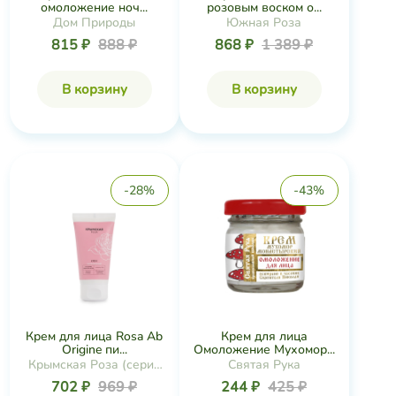
омоложение ноч...
розовым воском о...
Дом Природы
Южная Роза
815 ₽
888 ₽
868 ₽
1 389 ₽
В корзину
В корзину
-28%
-43%
Крем для лица Rosa Ab
Крем для лица
Origine пи...
Омоложение Мухомор...
Крымская Роза (серия
Святая Рука
Rosa Ab Origine)
702 ₽
969 ₽
244 ₽
425 ₽