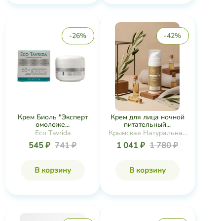
-26%
-42%
Крем Биоль "Эксперт
Крем для лица ночной
омоложе...
питательный...
Eco Tavrida
Крымская Натуральная
Коллекция
545 ₽
741 ₽
1 041 ₽
1 780 ₽
В корзину
В корзину