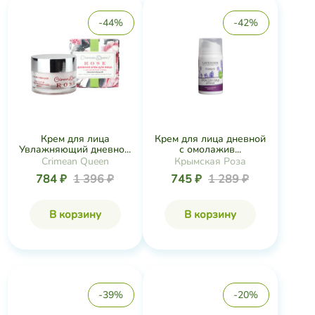
-44%
-42%
Крем для лица
Крем для лица дневной
Увлажняющий дневно...
с омолажив...
Crimean Queen
Крымская Роза
784 ₽
1 396 ₽
745 ₽
1 289 ₽
В корзину
В корзину
-39%
-20%