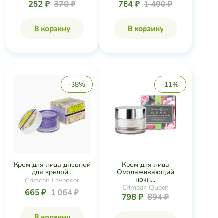
252 ₽
370 ₽
784 ₽
1 490 ₽
В корзину
В корзину
-38%
-11%
Крем для лица дневной
Крем для лица
для зрелой...
Омолаживающий
ночн...
Crimean Lavender
Crimean Queen
665 ₽
1 064 ₽
798 ₽
894 ₽
В корзину