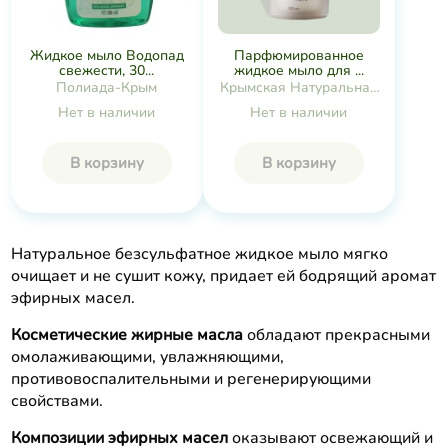
Жидкое мыло Водопад
Парфюмированное
свежести, 30...
жидкое мыло для ...
Полиада-Крым
Крымская Натуральная
Коллекция
Нет в наличии
Нет в наличии
В корзину
В корзину
Натуральное безсульфатное жидкое мыло мягко
очищает и не сушит кожу, придает ей бодрящий аромат
эфирных масел.
Косметические жирные масла
обладают прекрасными
омолаживающими, увлажняющими,
противовоспалительными и регенерирующими
свойствами.
Композиции эфирных масел
оказывают освежающий и