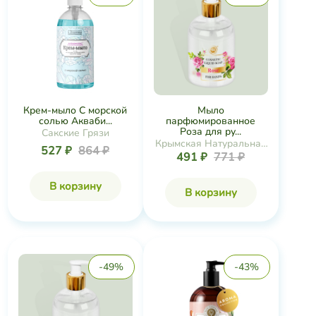
Крем-мыло С морской
Мыло
солью Акваби...
парфюмированное
Роза для ру...
Сакские Грязи
Крымская Натуральная
527 ₽
864 ₽
491 ₽
771 ₽
Коллекция
В корзину
В корзину
-49%
-43%