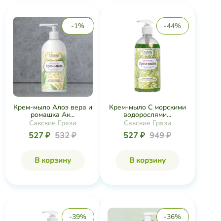
-1%
-44%
Крем-мыло Алоэ вера и
Крем-мыло С морскими
ромашка Ак...
водорослями...
Сакские Грязи
Сакские Грязи
527 ₽
532 ₽
527 ₽
949 ₽
В корзину
В корзину
-39%
-36%