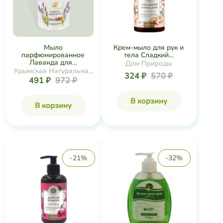
Мыло
Крем-мыло для рук и
парфюмированное
тела Сладкий...
Лаванда для...
Дом Природы
Крымская Натуральная
324 ₽
570 ₽
491 ₽
972 ₽
Коллекция
В корзину
В корзину
-21%
-32%