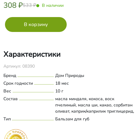
308 ₽
533 ₽
В наличии
Характеристики
Артикул: 08390
Бренд
Дом Природы
Срок годности
18 мес
Вес
10 г
Состав
масла миндаля, кокоса, воск
пчелиный, масла ши, какао, сорбитан
оливат, каприк/каприлик триглицерид,
масло жожоба, какао-порошок, мед,
Тип
Бальзам для губ
Развернуть состав
эфиры полиглицерина, слюда,
этилгексилглицерин, витамин Е.