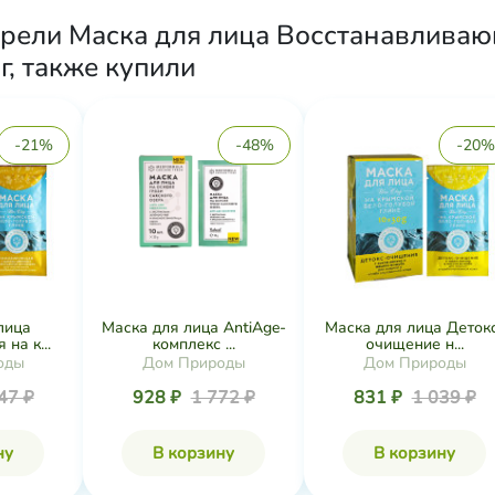
брели Маска для лица Восстанавливаю
 г, также купили
-21%
-48%
-20%
лица
Маска для лица AntiAge-
Маска для лица Деток
на к...
комплекс ...
очищение н...
оды
Дом Природы
Дом Природы
47 ₽
928 ₽
1 772 ₽
831 ₽
1 039 ₽
ну
В корзину
В корзину