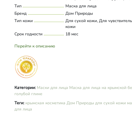
эфиры полиглицерина, полиглиц
Тип
Развернуть состав
Маска для лица
жирных кислот, кислота лимонная
Бренд
Дом Природы
пантенол, аллантоин, сорбитан ол
Тип кожи
Для сухой кожи, Для чувствител
овсяная мука, кислота янтарная,
кожи
бензиловый спирт, сорбиновая ки
Срок годности
бензойная кислота, дегидроуксус
18 мес
кислота, эфирное масло иланг-ил
масляный экстракт ванили, витам
Перейти к описанию
Категории:
Маски для лица
Маска для лица на крымской б
голубой глине
Теги:
крымская косметика
Дом Природы
для сухой кожи
ма
для лица