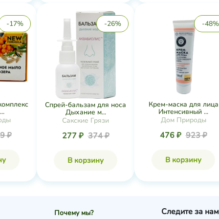
-17%
-26%
-48%
-комплекс
Крем-маска для лица
Спрей-бальзам для носа
..
Интенсивный ...
Дыхание м...
оды
Дом Природы
Сакские Грязи
9 ₽
476 ₽
923 ₽
277 ₽
374 ₽
ну
В корзину
В корзину
Следите за нам
Почему мы?