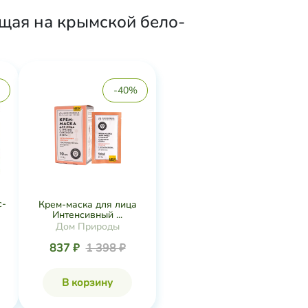
щая на крымской бело-
-40%
с-
Крем-маска для лица
Интенсивный ...
Дом Природы
837 ₽
1 398 ₽
В корзину