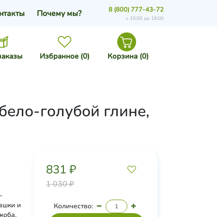
8 (800) 777-43-72
нтакты
Почему мы?
с 10:00 до 18:00
заказы
Избранное (
0
)
Корзина (
0
)
бело-голубой глине,
831 ₽
1 030 ₽
-
ашки и
Количество:
жоба,