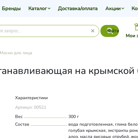
Бренды
Каталог
Доставка/оплата
Акции
Ко
Найти
Мои 
Маски для лица
танавливающая на крымской 
Характеристики
Артикул:
00521
Вес
300 г
Состав
вода подготовленная, глина бело
голубая крымская, экстракты ром
алоэ, масла рисовых отрубей, жо