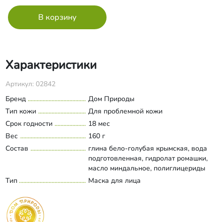
Характеристики
Артикул: 02842
Бренд
Дом Природы
Тип кожи
Для проблемной кожи
Срок годности
18 мес
Вес
160 г
Состав
глина бело-голубая крымская, вода
подготовленная, гидролат ромашки,
масло миндальное, полиглицериды
жирных кислот, пантенол, сорбитан
Тип
Маска для лица
Развернуть состав
оливат, экстракты шалфея и
календулы, кислота лимонная, кислота
янтарная, сорбат калия, витамин Е,
эфирные масла лаванды и иланг-