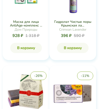
Маска для лица
Гидролат Чистые поры
AntiAge-комплекс ...
Крымская ла...
Дом Природы
Crimean Lavender
928 ₽
1 318 ₽
396 ₽
590 ₽
В корзину
В корзину
-26%
-11%