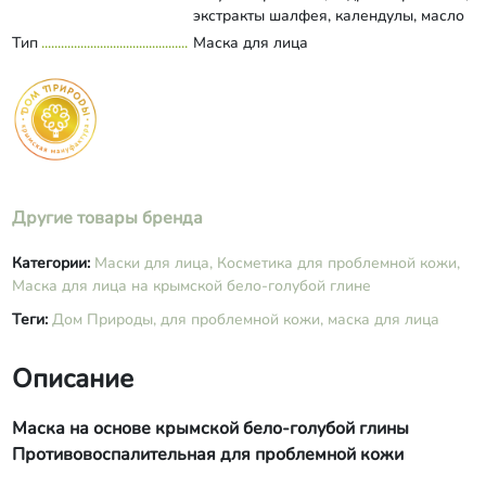
экстракты шалфея, календулы, масло
миндальное, эфиры полиглицерина,
Тип
Маска для лица
Развернуть состав
полиглицериды жирных кислот,
кислота лимонная, д-пантенол,
аллантоин, сорбитан оливат, янтарная
кислота, бензиловый спирт,
сорбиновая кислота, бензойная
кислота, дегидроуксусная кислота,
эфирные масла лаванды, иланг-
иланга, витамин е.
Другие товары бренда
Категории:
Маски для лица,
Косметика для проблемной кожи,
Маска для лица на крымской бело-голубой глине
Теги:
Дом Природы,
для проблемной кожи,
маска для лица
Описание
Маска на основе крымской бело-голубой глины
Противовоспалительная для проблемной кожи