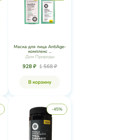
Маска для лица AntiAge-
комплекс ...
Дом Природы
928 ₽
1 568 ₽
В корзину
-45%