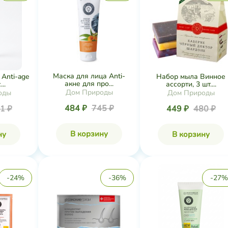
Маска для лица Anti-
Anti-age
Набор мыла Винное
акне для про...
..
ассорти, 3 шт....
Дом Природы
оды
Дом Природы
484 ₽
745 ₽
1 ₽
449 ₽
480 ₽
В корзину
ну
В корзину
-24%
-36%
-27%