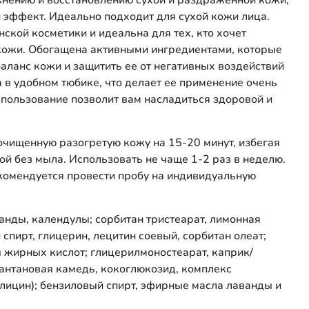
ажнению и восстановлению сухой и раздраженной кожи,
 эффект. Идеально подходит для сухой кожи лица.
ской косметики и идеальна для тех, кто хочет
 кожи. Обогащена активными ингредиентами, которые
аланс кожи и защитить ее от негативных воздействий
в удобном тюбике, что делает ее применение очень
спользование позволит вам насладиться здоровой и
 очищенную разогретую кожу на 15-20 минут, избегая
дой без мыла. Использовать не чаще 1-2 раз в неделю.
омендуется провести пробу на индивидуальную
ванды, календулы; сорбитан тристеарат, лимонная
спирт, глицерин, лецитин соевый, сорбитан олеат;
жирных кислот; глицерилмоностеарат, каприк/
сантановая камедь, кокоглюкозид, комплекс
 глицин); бензиловый спирт, эфирные масла лаванды и