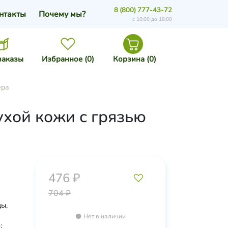
8 (800) 777-43-72
нтакты
Почему мы?
с 10:00 до 18:00
заказы
Избранное (
0
)
Корзина (
0
)
ера
ухой кожи с грязью
476 ₽
704 ₽
ды,
Нет в наличии
;