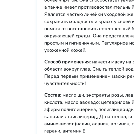
более упругой. Она способствует увл
а также имеет противовоспалительный
Является частью линейки уходовой жен
сохранить молодость и красоту своей
помогают восстановить естественный б
окружающей среды. Она представлена 
простым и гигиеничным. Регулярное и
ухоженной кожей.
Способ применения
: нанести маску на
области вокруг глаз. Смыть теплой во
Перед первым применением маски рек
чувствительность!
Состав
: масло ши, экстракты розы, ла
кислота, масло авокадо; цетеариловый 
эфиры полиглицерина, полиглицериды 
каприлик триглицерид, Д-пантенол; к
аминокислот (валин, аланин, аргинин,
герани, витамин Е