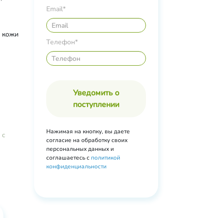
ецитин
Email*
жирных
й кожи
рик/
Телефон*
л;
д,
анин,
рт,
,
Уведомить о
поступлении
Нажимая на кнопку, вы даете
 с
согласие на обработку своих
персональных данных и
соглашаетесь с
политикой
конфиденциальности