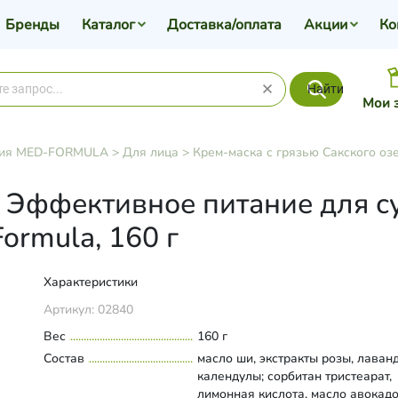
Бренды
Каталог
Доставка/оплата
Акции
Ко
Найти
Мои 
ия MED-FORMULA
>
Для лица
>
Крем-маска с грязью Сакского оз
 Эффективное питание для с
ormula, 160 г
Характеристики
Артикул:
02840
Вес
160 г
Состав
масло ши, экстракты розы, лаван
календулы; сорбитан тристеарат,
лимонная кислота, масло авокадо