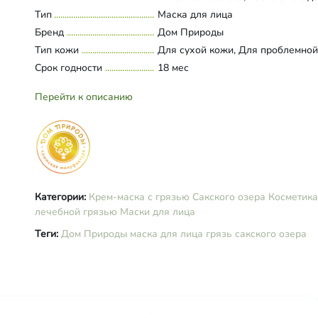
цетеариловый спирт, глицерин, л
Тип
Развернуть состав
Маска для лица
соевый, сорбитан олеат; эфиры
Бренд
Дом Природы
полиглицерина, полиглицериды 
Тип кожи
Для сухой кожи, Для проблемно
кислот; глицерилмоностеарат, кап
Срок годности
каприлик триглицерид, Д-пантено
18 мес
ксантановая камедь, кокоглюкози
комплекс аминокислот (валин, ал
Перейти к описанию
аргинин, глицин); бензиловый спи
эфирные масла лаванды и герани
витамин Е
Категории:
Крем-маска с грязью Сакского озера
Косметика
лечебной грязью
Маски для лица
Теги:
Дом Природы
маска для лица
грязь сакского озера