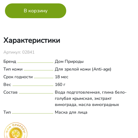
Характеристики
Артикул: 02841
Бренд
Дом Природы
Тип кожи
Для зрелой кожи (Anti-age)
Срок годности
18 мес
Вес
160 г
Состав
Вода подготовленная, глина бело-
голубая крымская, экстракт
винограда, масла виноградных
косточек граната, эфиры
Тип
Маска для лица
Развернуть состав
полиглицерина, полиглицериды
жирных кислот, кислота лимонная, д-
пантенол, аллантоин, сорбитан оливат,
полифенолы винограда, кислота