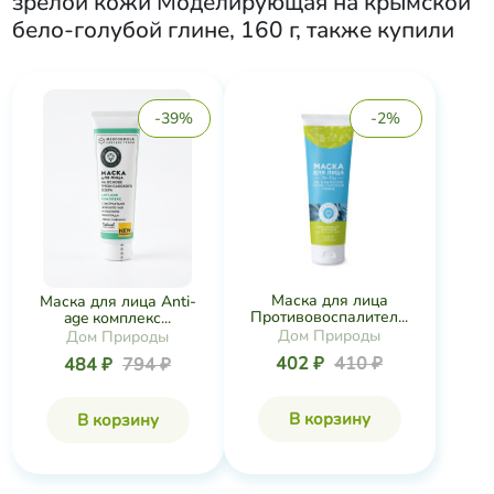
зрелой кожи Моделирующая на крымской
бело-голубой глине, 160 г
, также купили
-39%
-2%
Маска для лица
Маска для лица Anti-
Противовоспалител...
age комплекс...
Дом Природы
Дом Природы
402 ₽
410 ₽
484 ₽
794 ₽
В корзину
В корзину