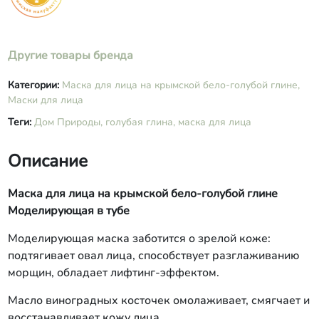
янтарная, бензиловый спирт,
сорбиновая кислота, бензойная
кислота дегидроуксусная кислота,
эфирные масла апельсина, герани и
Другие товары бренда
нероли, витамин е.
Категории:
Маска для лица на крымской бело-голубой глине,
Маски для лица
Теги:
Дом Природы,
голубая глина,
маска для лица
Описание
Маска для лица на крымской бело-голубой глине
Моделирующая в тубе
Моделирующая маска заботится о зрелой коже:
подтягивает овал лица, способствует разглаживанию
морщин, обладает лифтинг-эффектом.
Масло виноградных косточек омолаживает, смягчает и
восстанавливает кожу лица.