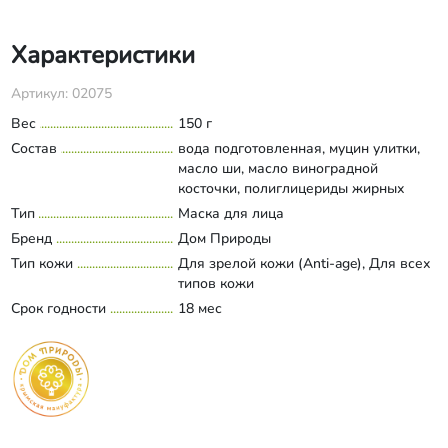
Характеристики
Артикул: 02075
Вес
150 г
Состав
вода подготовленная, муцин улитки,
масло ши, масло виноградной
косточки, полиглицериды жирных
кислот, экстракты винограда и арники,
Тип
Маска для лица
Развернуть состав
цетеариловый спирт, сорбитан оливат,
Бренд
Дом Природы
глицерил моностеарат, глицерин,
Тип кожи
Для зрелой кожи (Anti-age), Для всех
полисахарид, ксантановая камедь,
типов кожи
сквалан, лецитин, пантенол, пептиды,
Срок годности
гиалуроновая кислота, каприлик/
18 мес
каприк триглицерид, тетранатриевая
соль глутаминовой кислоты, лимонная
кислота, бензиловый спирт,
оксиметилглицин, витамины А и Е.