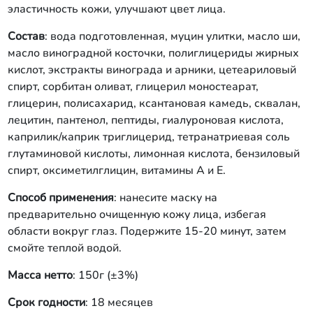
эластичность кожи, улучшают цвет лица.
Состав
: вода подготовленная, муцин улитки, масло ши,
масло виноградной косточки, полиглицериды жирных
кислот, экстракты винограда и арники, цетеариловый
спирт, сорбитан оливат, глицерил моностеарат,
глицерин, полисахарид, ксантановая камедь, сквалан,
лецитин, пантенол, пептиды, гиалуроновая кислота,
каприлик/каприк триглицерид, тетранатриевая соль
глутаминовой кислоты, лимонная кислота, бензиловый
спирт, оксиметилглицин, витамины А и Е.
Способ применения
: нанесите маску на
предварительно очищенную кожу лица, избегая
области вокруг глаз. Подержите 15-20 минут, затем
смойте теплой водой.
Масса нетто
: 150г (±3%)
Срок годности
: 18 месяцев