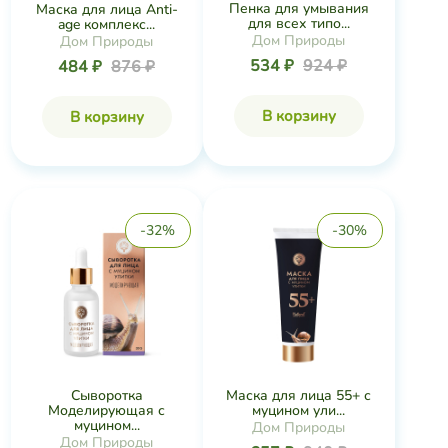
Пенка для умывания
Маска для лица Anti-
для всех типо...
age комплекс...
Дом Природы
Дом Природы
534 ₽
924 ₽
484 ₽
876 ₽
В корзину
В корзину
-32%
-30%
Сыворотка
Маска для лица 55+ с
Моделирующая с
муцином ули...
муцином...
Дом Природы
Дом Природы