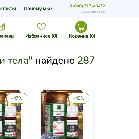
8 (800) 777-43-72
нтакты
Почему мы?
с 10:00 до 18:00
заказы
Избранное (
0
)
Корзина (
0
)
и тела"
найдено
287
-47%
-48%