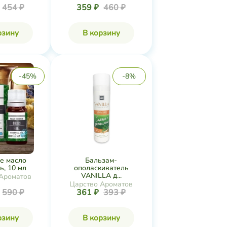
454 ₽
359 ₽
460 ₽
рзину
В корзину
-45%
-8%
е масло
Бальзам-
, 10 мл
ополаскиватель
VANILLA д...
Ароматов
Царство Ароматов
590 ₽
361 ₽
393 ₽
рзину
В корзину