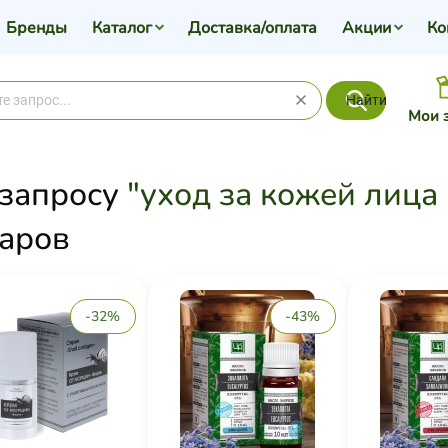
Бренды
Каталог
Доставка/оплата
Акции
Ко
Найти
Мои 
 запросу
"уход за кожей лица 
аров
-32%
-43%