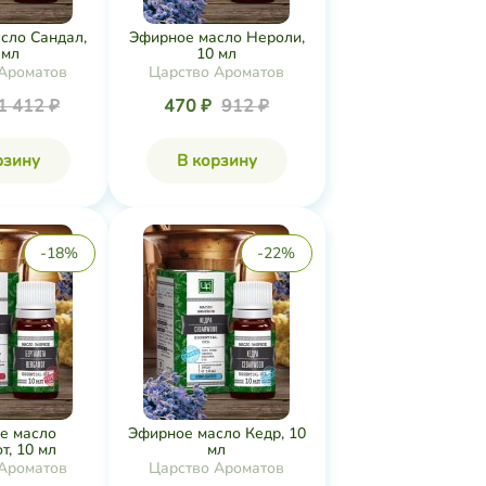
сло Сандал,
Эфирное масло Нероли,
 мл
10 мл
Ароматов
Царство Ароматов
1 412 ₽
470 ₽
912 ₽
рзину
В корзину
-18%
-22%
е масло
Эфирное масло Кедр, 10
т, 10 мл
мл
Ароматов
Царство Ароматов