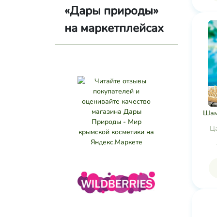
«Дары природы»
на маркетплейсах
Шам
Ц