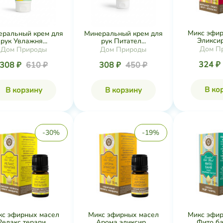
Микс эфир
еральный крем для
Минеральный крем для
Эликсир 
рук Увлажня...
рук Питател...
Дом П
Дом Природы
Дом Природы
324 ₽
308 ₽
610 ₽
308 ₽
450 ₽
В ко
В корзину
В корзину
-30%
-19%
кс эфирных масел
Микс эфирных масел
Микс эфир
Релакс терапи...
Арома эликсир...
Фито ба