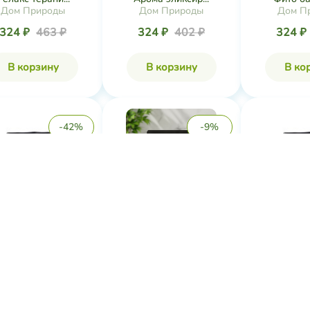
Дом Природы
Дом Природы
Дом П
324 ₽
463 ₽
324 ₽
402 ₽
324 ₽
В корзину
В корзину
В ко
-42%
-9%
аб сахарный сухой
Скраб саха
Скраб сахарный сухой
Морская пен...
Имбирны
Огуречный с...
Дом Природы
Дом П
Дом Природы
333 ₽
576 ₽
333 ₽
333 ₽
366 ₽