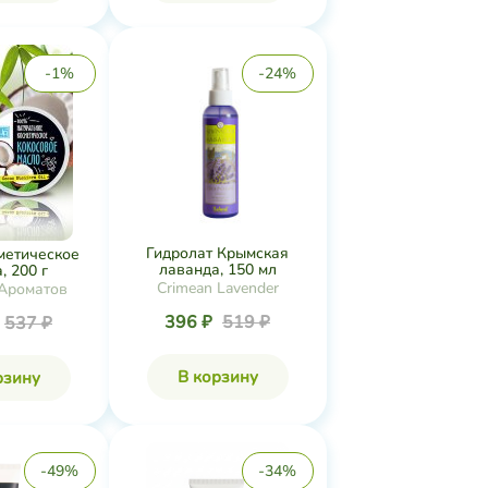
-1%
-24%
Гидролат Крымская
метическое
лаванда, 150 мл
, 200 г
Crimean Lavender
Ароматов
396 ₽
519 ₽
537 ₽
В корзину
рзину
-49%
-34%