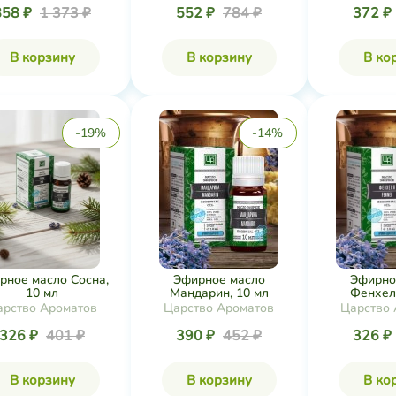
858 ₽
1 373 ₽
552 ₽
784 ₽
372 ₽
В корзину
В корзину
В ко
-19%
-14%
рное масло Сосна,
Эфирное масло
Эфирно
10 мл
Мандарин, 10 мл
Фенхель
арство Ароматов
Царство Ароматов
Царство 
326 ₽
401 ₽
390 ₽
452 ₽
326 ₽
В корзину
В корзину
В ко