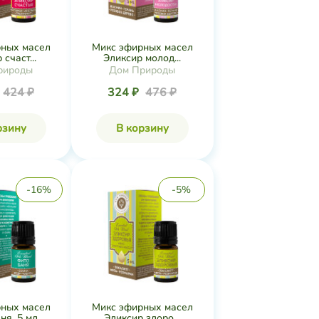
ных масел
Микс эфирных масел
счаст...
Эликсир молод...
рироды
Дом Природы
424 ₽
324 ₽
476 ₽
рзину
В корзину
-16%
-5%
ных масел
Микс эфирных масел
ня, 5 мл
Эликсир здоро...