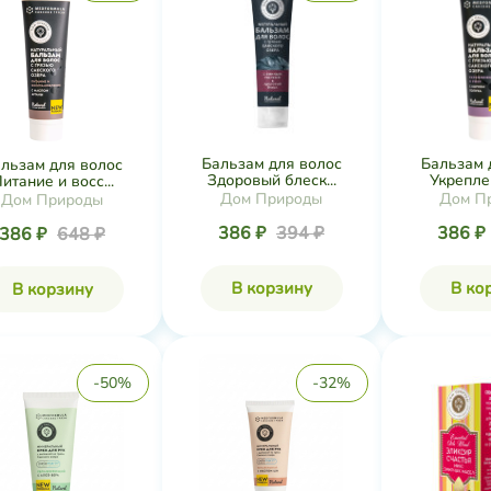
Бальзам для волос
Бальзам 
льзам для волос
Здоровый блеск...
Укреплен
итание и восс...
Дом Природы
Дом П
Дом Природы
386 ₽
394 ₽
386 ₽
386 ₽
648 ₽
В корзину
В ко
В корзину
-50%
-32%