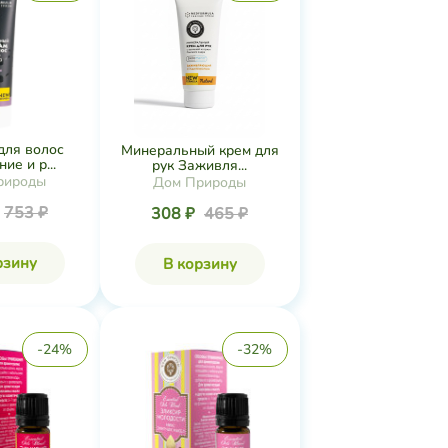
для волос
Минеральный крем для
ие и р...
рук Заживля...
рироды
Дом Природы
753 ₽
308 ₽
465 ₽
рзину
В корзину
-24%
-32%