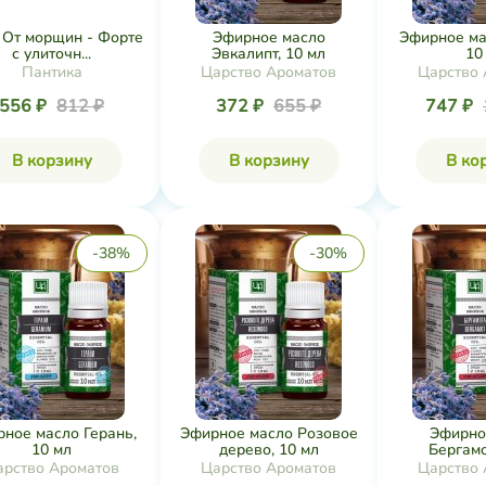
 От морщин - Форте
Эфирное масло
Эфирное ма
с улиточн...
Эвкалипт, 10 мл
10
Пантика
Царство Ароматов
Царство 
556 ₽
812 ₽
372 ₽
655 ₽
747 ₽
В корзину
В корзину
В ко
-38%
-30%
ное масло Герань,
Эфирное масло Розовое
Эфирно
10 мл
дерево, 10 мл
Бергамо
арство Ароматов
Царство Ароматов
Царство 