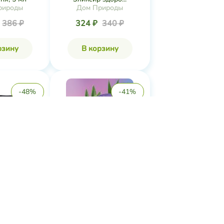
рироды
Дом Природы
386 ₽
324 ₽
340 ₽
рзину
В корзину
-48%
-41%
рный сухой
Крем питательный для
й эл...
рук «Cream ...
рироды
Царство Ароматов
643 ₽
595 ₽
1 006 ₽