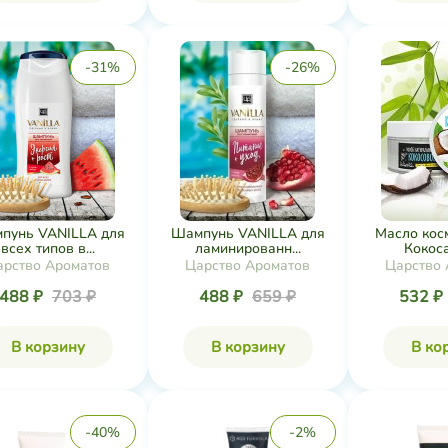
-31%
-26%
пунь VANILLA для
Шампунь VANILLA для
Масло кос
всех типов в...
ламинированн...
Кокоса
арство Ароматов
Царство Ароматов
Царство 
488 ₽
703 ₽
488 ₽
659 ₽
532 ₽
В корзину
В корзину
В ко
-40%
-2%