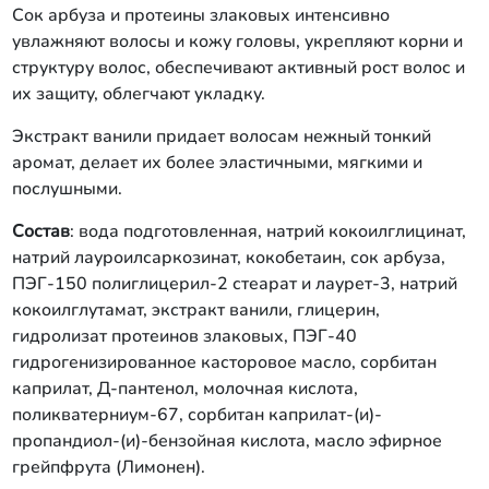
Сок арбуза и протеины злаковых интенсивно
увлажняют волосы и кожу головы, укрепляют корни и
структуру волос, обеспечивают активный рост волос и
их защиту, облегчают укладку.
Экстракт ванили придает волосам нежный тонкий
аромат, делает их более эластичными, мягкими и
послушными.
Состав
: вода подготовленная, натрий кокоилглицинат,
натрий лауроилсаркозинат, кокобетаин, сок арбуза,
ПЭГ-150 полиглицерил-2 стеарат и лаурет-3, натрий
кокоилглутамат, экстракт ванили, глицерин,
гидролизат протеинов злаковых, ПЭГ-40
гидрогенизированное касторовое масло, сорбитан
каприлат, Д-пантенол, молочная кислота,
поликватерниум-67, сорбитан каприлат-(и)-
пропандиол-(и)-бензойная кислота, масло эфирное
грейпфрута (Лимонен).