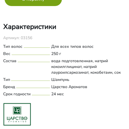
Характеристики
Артикул: 03156
Тип волос
Для всех типов волос
Вес
250 г
Состав
вода подготовленная, натрий
кокоилглицинат, натрий
лауроилсаркозинат, кокобетаин, сок
арбуза, ПЭГ-150 полиглицерил-2
Тип
Шампунь
Развернуть состав
стеарат и лаурет-3, натрий
Бренд
Царство Ароматов
кокоилглутамат, экстракт ванили,
Срок годности
24 мес
глицерин, гидролизат протеинов
злаковых, ПЭГ-40
гидрогенизированное касторовое
масло, сорбитан каприлат, Д-
пантенол, молочная кислота,
поликватерниум-67, сорбитан