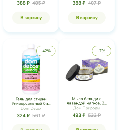
388 ₽
485 ₽
388 ₽
407 ₽
В корзину
В корзину
-42%
-7%
Мыло бельди с
Гель для стирки
лавандой мягкое, 2...
Универсальный би...
Дом Природы
Dom Detox
493 ₽
532 ₽
324 ₽
561 ₽