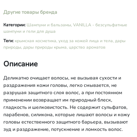
каприлат-(и)-пропандиол-(и)-
бензойная кислота, масло эфирное
Другие товары бренда
грейпфрута (Лимонен).
Категории:
Шампуни и бальзамы,
VANILLA - безсульфатные
шампуни и гели для душа
Теги:
крымская косметика,
уход за кожей лица и тела,
дары
природы,
дары природы крыма,
царство ароматов
Описание
Деликатно очищает волосы, не вызывая сухости и
раздражения кожи головы, легко смывается, не
разрушая защитного слоя волос, а при постоянном
применении возвращает им природный блеск,
гладкость и шелковистость. Не содержит сульфатов,
парабенов, силикона, которые лишают волосы и кожу
головы естественного защитного барьера, вызывают
зуд и раздражение, потускнение и ломкость волос.