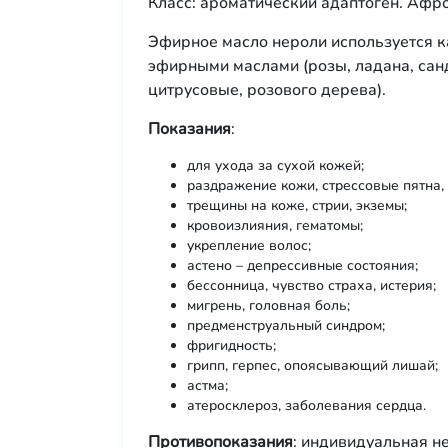
Класс: ароматический адаптоген. Афр
Эфирное масло нероли используется ка
эфирными маслами (розы, ладана, сан
цитрусовые, розового дерева).
Показания
:
для ухода за сухой кожей;
раздражение кожи, стрессовые пятна, 
трещины на коже, стрии, экземы;
кровоизлияния, гематомы;
укрепление волос;
астено – депрессивные состояния;
бессонница, чувство страха, истерия;
мигрень, головная боль;
предменструальный синдром;
фригидность;
грипп, герпес, опоясывающий лишай;
астма;
атеросклероз, заболевания сердца.
Противопоказания
: индивидуальная н