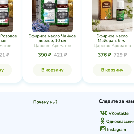
 Розовое
Эфирное масло Чайное
Эфирное масло
 мл
дерево, 10 мл
Майоран, 5 мл
матов
Царство Ароматов
Царство Ароматов
21 ₽
390 ₽
421 ₽
376 ₽
729 ₽
ну
В корзину
В корзину
Следите за нам
Почему мы?
VKontakte
Одноклассни
Instagram