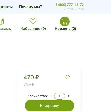
8 (800) 777-43-72
нтакты
Почему мы?
с 10:00 до 18:00
заказы
Избранное (
0
)
Корзина (
0
)
470 ₽
729 ₽
Количество: