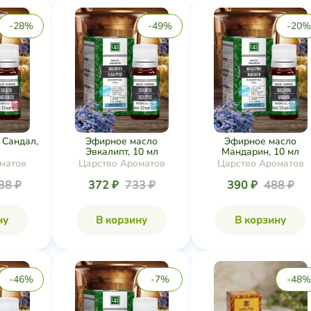
-28%
-49%
-20%
 Сандал,
Эфирное масло
Эфирное масло
Эвкалипт, 10 мл
Мандарин, 10 мл
матов
Царство Ароматов
Царство Ароматов
38 ₽
372 ₽
733 ₽
390 ₽
488 ₽
ну
В корзину
В корзину
-46%
-7%
-48%