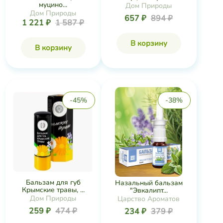
муцино...
Дом Природы
Дом Природы
657 ₽
894 ₽
1 221 ₽
1 587 ₽
В корзину
В корзину
-45%
-38%
Бальзам для губ
Назальный бальзам
Крымские травы, ...
"Эвкалипт...
Дом Природы
Царство Ароматов
259 ₽
474 ₽
234 ₽
379 ₽