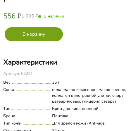
556 ₽
1 095 ₽
В наличии
Характеристики
Артикул: 03221
Вес
35 г
Состав
вода, масло кокосовое, масло соевое,
коллаген виноградной улитки, спирт
цетеариловый, глицерил стеарат
(органический), цетил пальмитат,
Тип
Крем для лица дневной
Развернуть состав
глицерин (растительный), ПЭГ -40,
Бренд
Пантика
ксантановая камедь, фруктовые
Тип кожи
Для зрелой кожи (Anti-age)
органические кислоты (бензойная,
Срок годности
сорбиновая, янтарная), бензиловый
24 мес