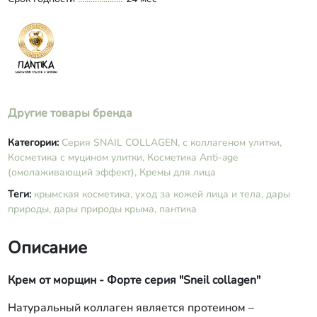
спирт, водный экстракт (почек сосны,
ноготков, солодки), масло облепихи,
витамины А, Е, С, лецитин, отдушка
«Герань».
Другие товары бренда
Категории:
Серия SNAIL COLLAGEN, с коллагеном улитки,
Косметика с муцином улитки,
Косметика Anti-age
(омолаживающий эффект),
Кремы для лица
Теги:
крымская косметика,
уход за кожей лица и тела,
дары
природы,
дары природы крыма,
пантика
Описание
Крем от морщин - Форте серия "Sneil collagen"
Натуральный коллаген является протеином –