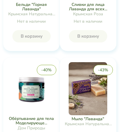
Бельди "Горная
Сливки для лица
Лаванда"
Лаванда для всех...
Крымская Натуральная
Крымская Роза
Коллекция
Нет в наличии
Нет в наличии
В корзину
В корзину
-40%
-43%
Обёртывание для тела
Мыло "Лаванда"
Моделирующе...
Крымская Натуральная
Дом Природы
Коллекция