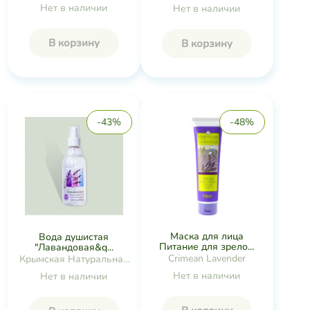
Нет в наличии
Нет в наличии
В корзину
В корзину
-43%
-48%
Маска для лица
Вода душистая
Питание для зрело...
"Лавандовая&q...
Crimean Lavender
Крымская Натуральная
Коллекция
Нет в наличии
Нет в наличии