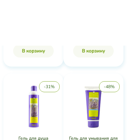
Крем для лица дневной
Гель для душа Нежная
для нормал...
забота Крым...
Crimean Lavender
Crimean Lavender
636 ₽
1 024 ₽
316 ₽
386 ₽
В корзину
В корзину
-31%
-48%
Гель для душа
Гель для умывания для