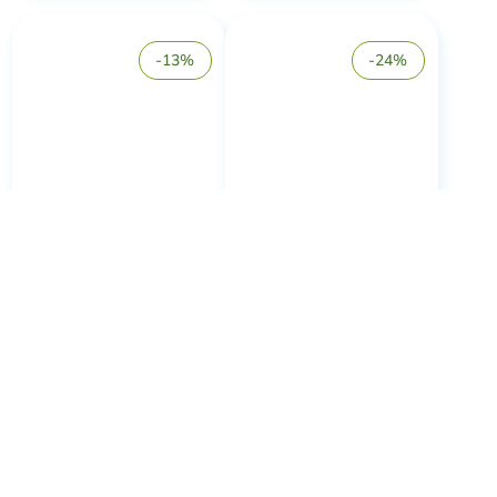
-13%
-24%
Крем для лица ночной
Гель для душа
для нормаль...
Природная гармония...
Crimean Lavender
Crimean Lavender
Нет в наличии
Нет в наличии
В корзину
В корзину
-30%
-39%