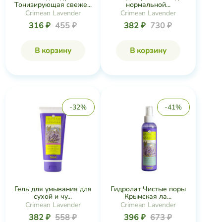
Тонизирующая свеже...
нормальной...
Crimean Lavender
Crimean Lavender
316 ₽
455 ₽
382 ₽
730 ₽
В корзину
В корзину
-32%
-41%
Гель для умывания для
Гидролат Чистые поры
сухой и чу...
Крымская ла...
Crimean Lavender
Crimean Lavender
382 ₽
558 ₽
396 ₽
673 ₽