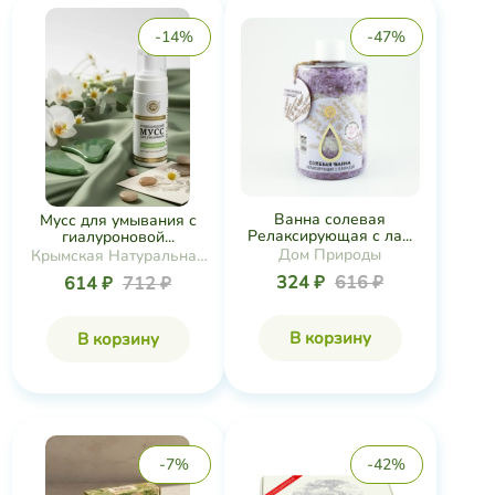
-14%
-47%
Ванна солевая
Мусс для умывания с
Релаксирующая с ла...
гиалуроновой...
Дом Природы
Крымская Натуральная
Коллекция
324 ₽
616 ₽
614 ₽
712 ₽
В корзину
В корзину
-7%
-42%