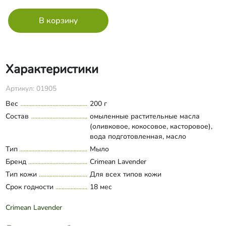
Характеристики
Артикул: 01905
Вес
200 г
Состав
омыленные растительные масла
(оливковое, кокосовое, касторовое),
вода подготовленная, масло
виноградных косточек, масло ши,
Тип
Мыло
Развернуть состав
экстракт лаванды, эфирные масла
Бренд
Crimean Lavender
лаванды, герани; цветки лаванды,
Тип кожи
Для всех типов кожи
кармин.
Срок годности
18 мес
Crimean Lavender