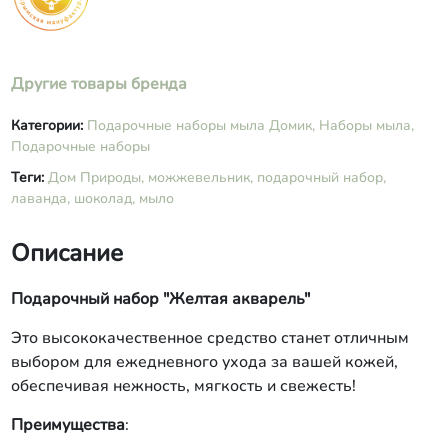
вода подготовленная, масло
виноградных косточек, масло ши,
экстракт лаванды, эфирные масла
лаванды, герани; цветки лаванды,
Другие товары бренда
кармин Сакская грязь: омыленные
растительные масла (оливковое,
кокосовое, касторовое), вода
Категории:
Подарочные наборы мыла Домик,
Наборы мыла,
подготовленная, грязь сакского
Подарочные наборы
озера, масло ши, масло жожоба,
Теги:
Дом Природы,
можжевельник,
подарочный набор,
экстракт ламинарии, камфора,
лаванда,
шоколад,
мыло
эфирные масла эвкалипта, лавра,
резиноид дубового мха.
Описание
Подарочный набор "Желтая акварель"
Это высококачественное средство станет отличным
выбором для ежедневного ухода за вашей кожей,
обеспечивая нежность, мягкость и свежесть!
Преимущества
: