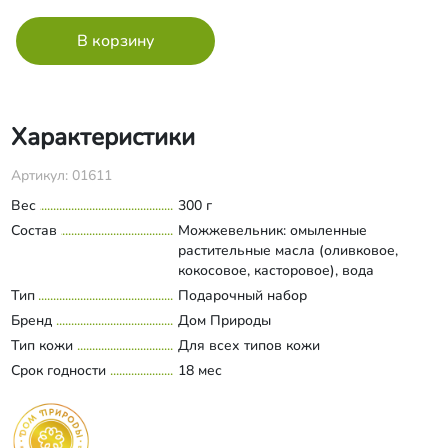
Характеристики
Артикул: 01611
Вес
300 г
Состав
Можжевельник: омыленные
растительные масла (оливковое,
кокосовое, касторовое), вода
подготовленная, облепиховое масло,
Тип
Подарочный набор
Развернуть состав
кедровое масло, экстракт хвои,
Бренд
Дом Природы
голубая глина, молотые ягоды
Тип кожи
Для всех типов кожи
можжевельника, эфирные масла
Срок годности
можжевельника, сосны, сандала,
18 мес
резиноид дубового мха Лаванда:
омыленные растительные масла
(оливковое, кокосовое, касторовое),