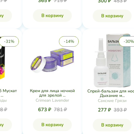
7 ₽
365 ₽
715 ₽
300 ₽
453 ₽
ну
В корзину
В корзину
-31%
-14%
-30%
б Мускат
Крем для лица ночной
Спрей-бальзам для но
..
для зрелой ...
Дыхание м...
оды
Crimean Lavender
Сакские Грязи
8 ₽
673 ₽
781 ₽
277 ₽
393 ₽
ну
В корзину
В корзину