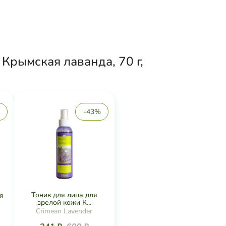
Крымская лаванда, 70 г,
-43%
Тоник для лица для
я
зрелой кожи К...
Crimean Lavender