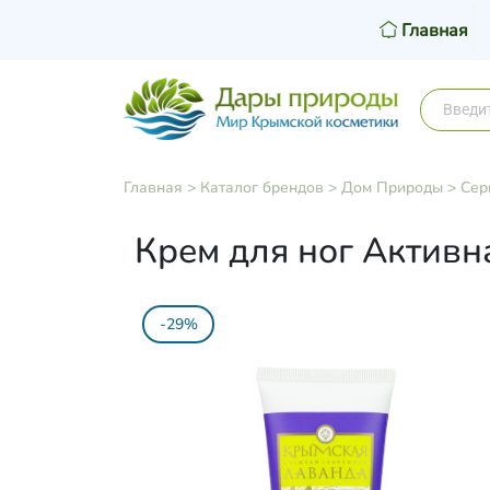
Главная
Главная
>
Каталог брендов
>
Дом Природы
>
Сер
Крем для ног Активн
-29%