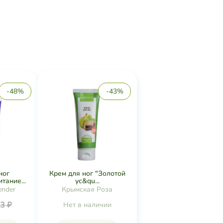
-48%
-43%
ног
Крем для ног "Золотой
тание...
ус&qu...
ender
Крымская Роза
3 ₽
Нет в наличии