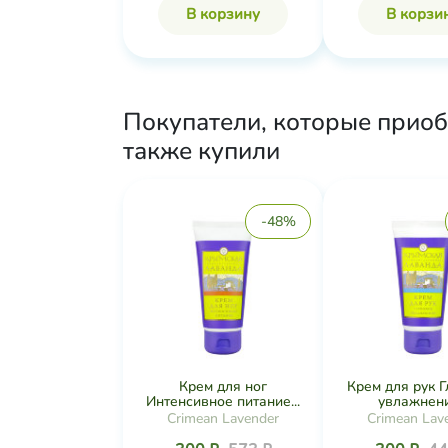
В корзину
В корзи
Покупатели, которые приоб
также купили
-48%
Крем для ног
Крем для рук 
Интенсивное питание...
увлажнение
Crimean Lavender
Crimean Lav