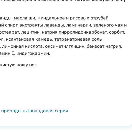
ванды, масла ши, миндальное и рисовых отрубей,
й спирт, экстракты лаванды, ламинарии, зеленого чая и
стеарат, лецитин, натрия пирролидонкарбонат, сорбит,
ол, ксантановая камедь, тетранатриевая соль
 лимонная кислота, оксиметилглицин, бензоат натрия,
амин Е, индигокармин.
 чистую кожу ног.
 природы » Лавандовая серия