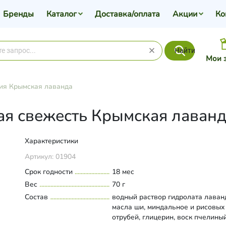
Бренды
Каталог
Доставка/оплата
Акции
Ко
Найти
Мои 
ия Крымская лаванда
ая свежесть Крымская лаванда
Характеристики
Артикул:
01904
Срок годности
18 мес
Вес
70 г
Состав
водный раствор гидролата лаван
масла ши, миндальное и рисовых
отрубей, глицерин, воск пчелиный