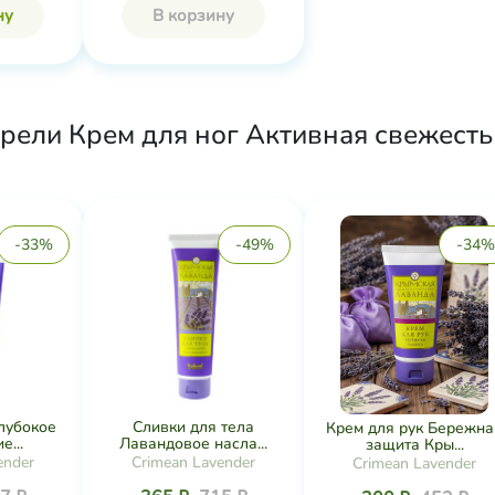
ну
В корзину
рели Крем для ног Активная свежесть 
-33%
-49%
-34%
Глубокое
Сливки для тела
Крем для рук Бережна
...
Лавандовое насла...
защита Кры...
ender
Crimean Lavender
Crimean Lavender