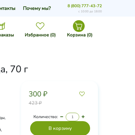
8 (800) 777-43-72
нтакты
Почему мы?
с 10:00 до 18:00
заказы
Избранное (
0
)
Корзина (
0
)
, 70 г
300 ₽
423 ₽
Количество:
ды,
,