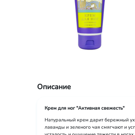
Описание
Крем для ног "Активная свежесть"
Натуральный крем дарит бережный ух
лаванды и зеленого чая смягчают и ус
усталость и ощущение тяжести в нога