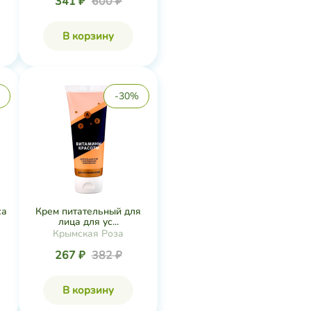
341 ₽
600 ₽
В корзину
-30%
са
Крем питательный для
лица для ус...
Крымская Роза
267 ₽
382 ₽
В корзину