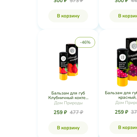
300 ₽
573 ₽
300 ₽
44
В корзину
В корзи
-46%
Бальзам для гу
Бальзам для губ
красный, .
Клубничный кокте...
Дом Прир
Дом Природы
259 ₽
37
259 ₽
477 ₽
В корзи
В корзину