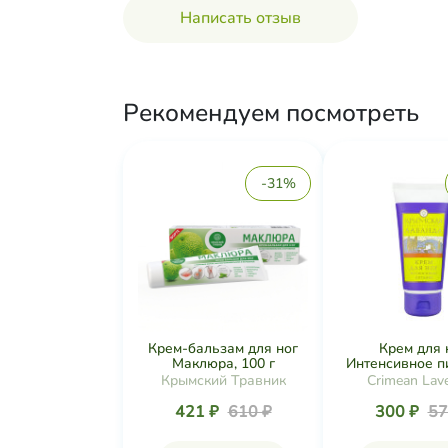
Написать отзыв
Рекомендуем посмотреть
-31%
Крем-бальзам для ног
Крем для 
Маклюра, 100 г
Интенсивное пи
Крымский Травник
Crimean Lav
421 ₽
610 ₽
300 ₽
57