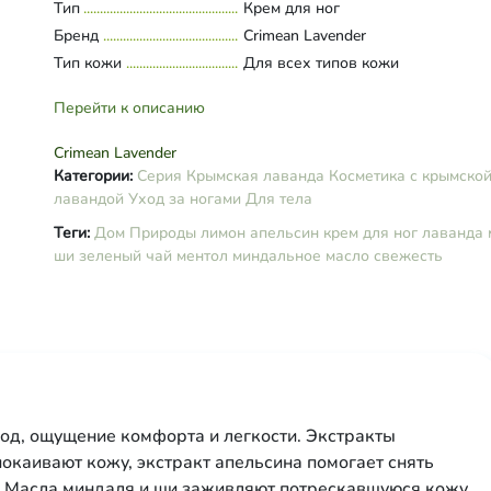
цетеариловый спирт, экстракты
Тип
Развернуть состав
Крем для ног
лаванды, ламинарии, зеленого ча
Бренд
Crimean Lavender
апельсина, полисахарид,
Тип кожи
Для всех типов кожи
глицерилмоностеарат, лецитин, н
пирролидонкарбонат, сорбит,
Перейти к описанию
аллантоин, активный сок лимона,
ментол, ксантановая камедь,
Crimean Lavender
тетранатриевая соль двухуксусно
Категории:
Серия Крымская лаванда
Косметика с крымско
глютаминовой кислоты, лимонна
лавандой
Уход за ногами
Для тела
кислота, оксиметилглицин, бензо
натрия, эфирные масла лаванды 
Теги:
Дом Природы
лимон
апельсин
крем для ног
лаванда
лимона, витамин Е, индигокармин
ши
зеленый чай
ментол
миндальное масло
свежесть
од, ощущение комфорта и легкости. Экстракты
покаивают кожу, экстракт апельсина помогает снять
х. Масла миндаля и ши заживляют потрескавшуюся кожу