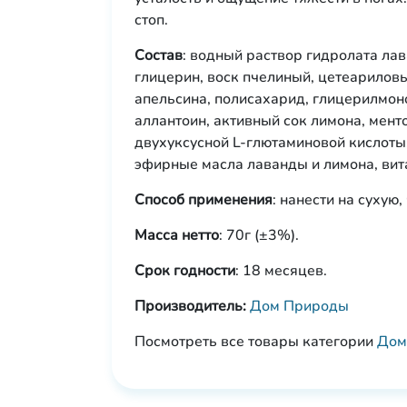
стоп.
Состав
: водный раствор гидролата ла
глицерин, воск пчелиный, цетеариловы
апельсина, полисахарид, глицерилмоно
аллантоин, активный сок лимона, мент
двухуксусной L-глютаминовой кислоты,
эфирные масла лаванды и лимона, вит
Способ применения
: нанести на сухую,
Масса нетто
: 70г (±3%).
Срок годности
: 18 месяцев.
Производитель:
Дом Природы
Посмотреть все товары категории
Дом