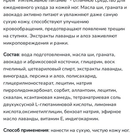
Крем "Интенсивное питание" - отличное средство для
ежедневного ухода за кожей ног. Масла ши, граната и
авокадо активно питают и увлажняют даже самую
сухую кожу, способствуют улучшению
кровообращения, предотвращают появление трещин
на ступнях. Экстракты лаванды и алоэ заживляют
микроповреждения и ранки.
Состав
: вода подготовленная, масла ши, граната,
авокадо и абрикосовой косточки, глицерин, воск
пчелиный, цетеариловый спирт, экстракты лаванды,
винограда, персика и алоэ, полисахарид,
глицерилмоностеарат, лецитин, натрия
пирролидонкарбонат, сорбит, аллантоин, лецитин,
сквалан, ксантановая камедь, тетранатриевая соль
двухуксусной L-глютаминовой кислоты, лимонная
кислота,оксиметилглицин, бензоат натрия, эфирное
масло лаванды, витамин Е, индигокармин.
Способ применения
: нанести на сухую, чистую кожу ног.