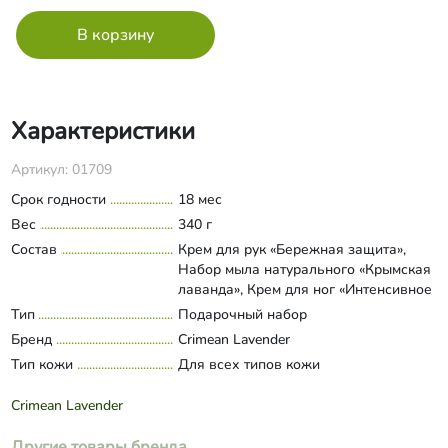
Характеристики
Артикул: 01709
Срок годности
18 мес
Вес
340 г
Состав
Крем для рук «Бережная защита»,
Набор мыла натурального «Крымская
лаванда», Крем для ног «Интенсивное
питание»
Тип
Подарочный набор
Развернуть состав
Бренд
Crimean Lavender
Тип кожи
Для всех типов кожи
Crimean Lavender
Другие товары бренда