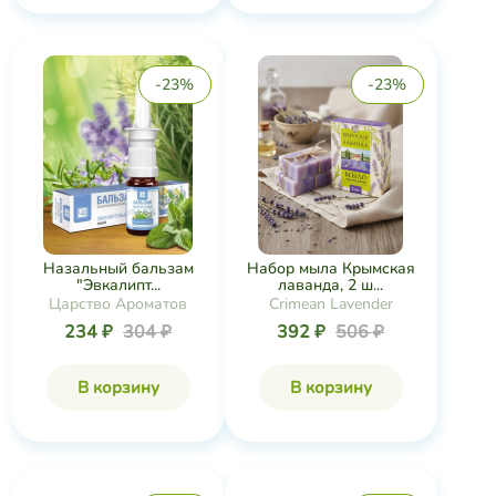
-23%
-23%
Назальный бальзам
Набор мыла Крымская
"Эвкалипт...
лаванда, 2 ш...
Царство Ароматов
Crimean Lavender
234 ₽
304 ₽
392 ₽
506 ₽
В корзину
В корзину