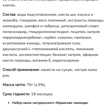
клеток.
Состав
: вода подготовленная, масла ши, кокоса и
жожоба, глицерин, воск пчелиный, экстракты лаванды,
календулы, шалфея и чабреца, цетеариловый спирт,
полисахарид, глицерилмоностеарат, лецитин, натрия
пирролидонкарбонат, сорбит, сквалан, пантенол,
ксантановая камедь, тетранатриевая соль
двухуксусной L-глютаминовой кислоты, лимонная
кислота, оксиметилглицин, бензоат натрия, эфирное
масло лаванды, витамин Е, индигокармин.
Способ применения
: нанести на сухую, чистую кожу
рук.
Масса нетто
: 70г (±3%).
Срок годности
: 18 месяцев.
Набор мыла натурального «Крымская лаванда»