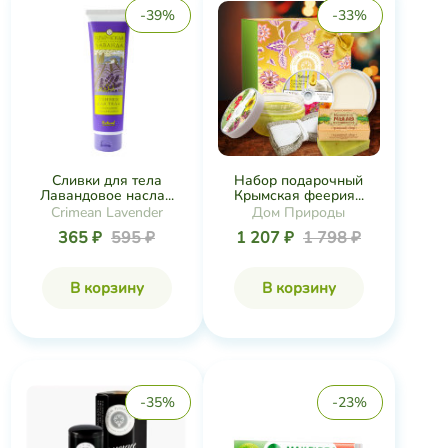
-39%
-33%
Сливки для тела
Набор подарочный
Лавандовое насла...
Крымская феерия...
Crimean Lavender
Дом Природы
365 ₽
595 ₽
1 207 ₽
1 798 ₽
В корзину
В корзину
-35%
-23%