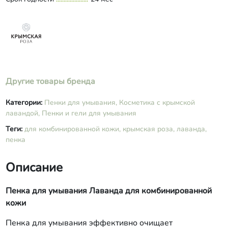
Glycolic Acid, Lactic Acid, Sodium
Hyaluronate, PEG-40 Hydrogenated
Castor Oil (масло касторовое
гидрогенизированное), Bidens
Tripartita Extract (экстракт череды),
PEG-7 Glyceryl Cocoate, Pyridoxine
(витамин В6), Lavandula Angustifolia
Другие товары бренда
Essential Oil (эфирное масло
лавандовое), Citrus Paradisi Oil
(эфирное масло грейпфрутовое),
Категории:
Пенки для умывания,
Косметика с крымской
Rosmarinus Officinalis Oil (масло
лавандой,
Пенки и гели для умывания
эфирное розмариновое), Sodium
Теги:
для комбинированной кожи,
крымская роза,
лаванда,
Benzoate, Methylchloroisothiazolinone,
пенка
Methylisothiazolinon.
Описание
Пенка для умывания Лаванда для комбинированной
кожи
Пенка для умывания эффективно очищает