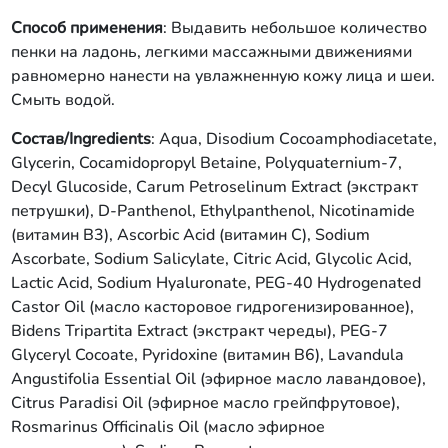
Способ применения
: Выдавить небольшое количество
пенки на ладонь, легкими массажными движениями
равномерно нанести на увлажненную кожу лица и шеи.
Смыть водой.
Состав/Ingredients
: Aqua, Disodium Сocoamphodiacetate,
Glycerin, Cocamidopropyl Betaine, Polyquaternium-7,
Decyl Glucoside, Carum Petroselinum Extract (экстракт
петрушки), D-Panthenol, Ethylpanthenol, Nicotinamide
(витамин В3), Ascorbic Acid (витамин C), Sodium
Ascorbate, Sodium Salicylate, Citric Acid, Glycolic Acid,
Lactic Acid, Sodium Hyaluronate, PEG-40 Hydrogenated
Castor Oil (масло касторовое гидрогенизированное),
Bidens Tripartita Extract (экстракт череды), PEG-7
Glyceryl Cocoate, Pyridoxine (витамин В6), Lavandula
Angustifolia Essential Oil (эфирное масло лавандовое),
Citrus Paradisi Oil (эфирное масло грейпфрутовое),
Rosmarinus Officinalis Oil (масло эфирное