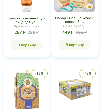
Набор мыла На козьем
Крем питательный для
молоке, 3 ш...
лица для ус...
Дом Природы
Крымская Роза
449 ₽
691 ₽
267 ₽
296 ₽
В корзину
В корзину
-12%
-48%