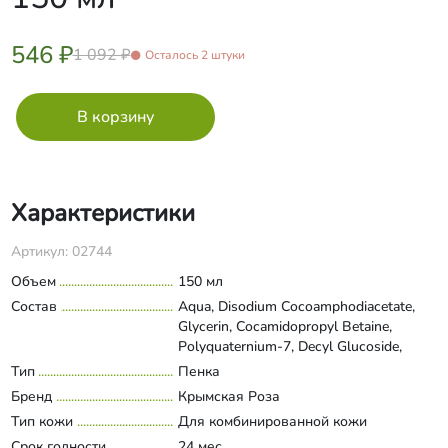
546 ₽
1 092 ₽
Осталось 2 штуки
Характеристики
Артикул: 02744
Объем
150 мл
Состав
Aqua, Disodium Сocoamphodiacetate,
Glycerin, Cocamidopropyl Betaine,
Polyquaternium-7, Decyl Glucoside,
Carum Petroselinum Extract (экстракт
Тип
Пенка
Развернуть состав
петрушки), D-Panthenol,
Бренд
Крымская Роза
Ethylpanthenol, Nicotinamide (витамин
Тип кожи
Для комбинированной кожи
В3), Ascorbic Acid (витамин C), Sodium
Срок годности
Ascorbate, Sodium Salicylate, Citric Acid,
24 мес