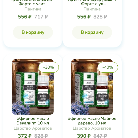
Форте с улит...
- Форте с ул...
Пантика
Пантика
556 ₽
717 ₽
556 ₽
828 ₽
В корзину
В корзину
-30%
-40%
Эфирное масло
Эфирное масло Чайное
Эвкалипт, 10 мл
дерево, 10 мл
Царство Ароматов
Царство Ароматов
372 ₽
528 ₽
390 ₽
647 ₽