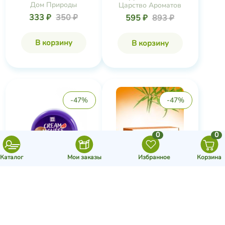
Дом Природы
Царство Ароматов
333 ₽
350 ₽
595 ₽
893 ₽
В корзину
В корзину
-47%
-47%
0
0
Каталог
Мои заказы
Избранное
Корзина
Крем питательный для
Мыло для сухой и
лица, шеи и...
зрелой кожи Ora...
Царство Ароматов
Царство Ароматов
595 ₽
1 125 ₽
193 ₽
363 ₽