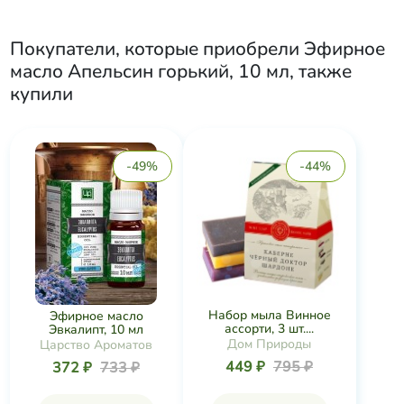
Покупатели, которые приобрели
Эфирное
масло Апельсин горький, 10 мл
, также
купили
-49%
-44%
Набор мыла Винное
Эфирное масло
ассорти, 3 шт....
Эвкалипт, 10 мл
Дом Природы
Царство Ароматов
449 ₽
795 ₽
372 ₽
733 ₽