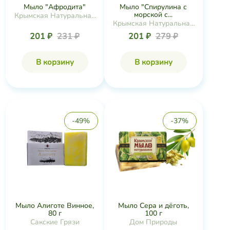
Мыло "Афродита"
Мыло "Спирулина с
морской с...
Крымская Натуральная
Крымская Натуральная
Коллекция
Коллекция
201 ₽
231 ₽
201 ₽
279 ₽
В корзину
В корзину
-49%
-37%
Мыло Алиготе Винное,
Мыло Сера и дёготь,
80 г
100 г
Сакские Грязи
Дом Природы