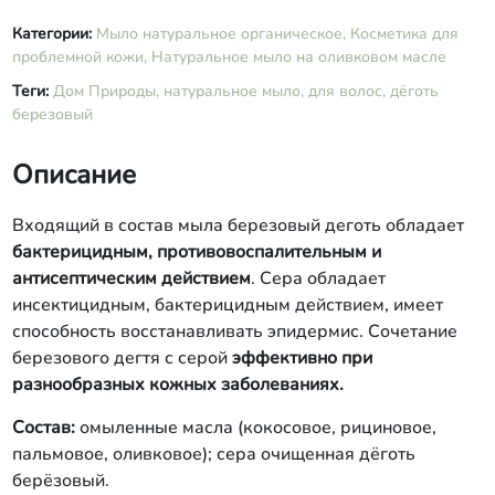
Категории:
Мыло натуральное органическое,
Косметика для
проблемной кожи,
Натуральное мыло на оливковом масле
Теги:
Дом Природы,
натуральное мыло,
для волос,
дёготь
березовый
Описание
Входящий в состав мыла березовый деготь обладает
бактерицидным, противовоспалительным и
антисептическим действием
. Сера обладает
инсектицидным, бактерицидным действием, имеет
способность восстанавливать эпидермис. Сочетание
березового дегтя с серой
эффективно при
разнообразных кожных заболеваниях.
Состав:
омыленные масла (кокосовое, рициновое,
пальмовое, оливковое); сера очищенная дёготь
берёзовый.