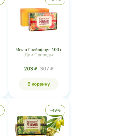
Мыло Грейпфрут, 100 г
я
Дом Природы
203 ₽
307 ₽
В корзину
-49%