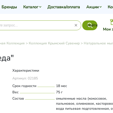
Бренды
Каталог
Доставка/оплата
Акции
Ко
Найти
Мои 
ная Коллекция
>
Коллекция Крымский Сувенир
>
Натуральное мы
еда"
Характеристики
Артикул:
02185
Срок годности
18 мес
Вес
75 г
Состав
омыленные масла (кокосовое,
пальмовое, оливковое, касторово
вода питьевая подготовленная, 