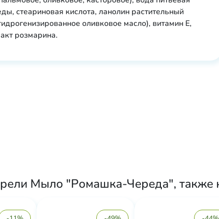
альмовое, оливковое, касторовое), вода питьевая
еды, стеариновая кислота, ланолин растительный
 гидрогенизированное оливковое масло), витамин Е,
акт розмарина.
брели Мыло "Ромашка-Череда", также 
-11%
-49%
-44%