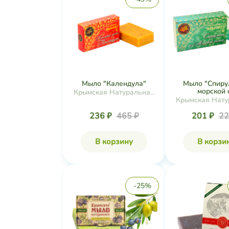
Мыло "Календула"
Мыло "Спиру
морской с.
Крымская Натуральная
Крымская Нату
Коллекция
Коллекц
236 ₽
465 ₽
201 ₽
22
В корзину
В корзи
-25%