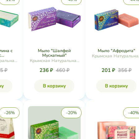
лина с
Мыло "Шалфей
Мыло "Афродита"
..
Мускатный"
Крымская Натуральна
ральная
Крымская Натуральная
Коллекция
ия
Коллекция
5 ₽
236 ₽
460 ₽
201 ₽
356 ₽
ну
В корзину
В корзину
-26%
-20%
-40%