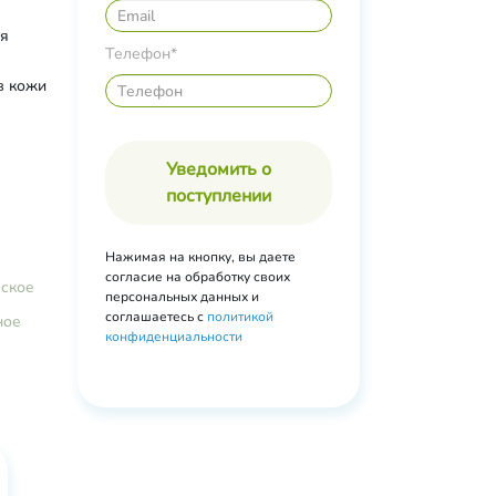
ия
сло,
Телефон*
в кожи
шей
а.
Уведомить о
поступлении
Нажимая на кнопку, вы даете
согласие на обработку своих
еское
персональных данных и
соглашаетесь с
политикой
ное
конфиденциальности