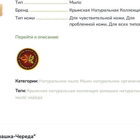
ромашки и череды, стеариновая
Тип
Развернуть состав
Мыло
кислота, ланолин растительный
Бренд
Крымская Натуральная Коллекц
(глицерил розинат, касторовое ма
Тип кожи
Для чувствительной кожи, Для
гидрогенизированное оливковое
проблемной кожи, Для всех типо
масло), витамин Е, масло зароды
пшеницы, СО2 экстракт розмарин
Перейти к описанию
Категории:
Натуральное мыло
Мыло натуральное органич
Теги:
Крымская натуральная коллекция
ромашка
натураль
мыло
череда
машка-Череда"