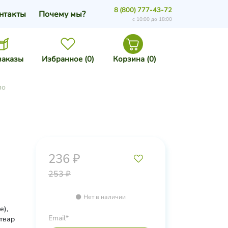
8 (800) 777-43-72
нтакты
Почему мы?
с 10:00 до 18:00
заказы
Избранное (
0
)
Корзина (
0
)
ло
236 ₽
253 ₽
Нет в наличии
е),
Email*
отвар