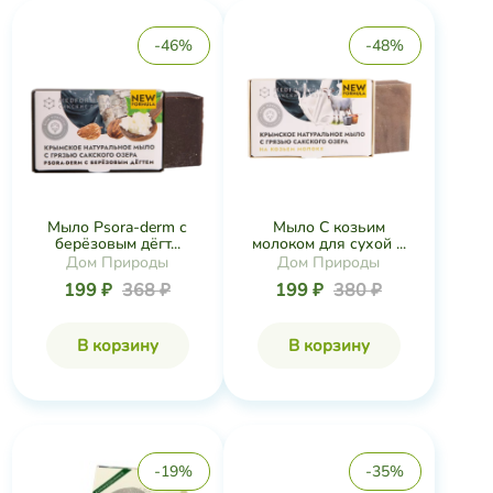
-46%
-48%
Мыло Psora-derm с
Мыло С козьим
берёзовым дёгт...
молоком для сухой ...
Дом Природы
Дом Природы
199 ₽
368 ₽
199 ₽
380 ₽
В корзину
В корзину
-19%
-35%