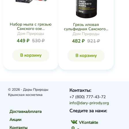
Набор мыла с грязью
Грязь иловая
Сакского озе...
сульфидная Сакского...
Дом Природы
Дом Природы
449 ₽
530 ₽
482 ₽
921 ₽
В корзину
В корзину
© 2026 - Дары Природы
Контакты:
Крымская косметика
+7 (800) 777-43-72
info@dary-prirody.org
Следите за нами:
Доставка/оплата
Акции
VKontakte
Контакты