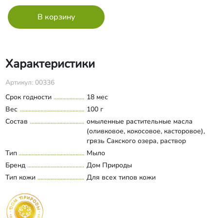
Характеристики
Артикул: 00336
Срок годности
18 мес
Вес
100 г
Состав
омыленные растительные масла
(оливковое, кокосовое, касторовое),
грязь Сакского озера, раствор
морской соли, экстракты кофе,
Тип
Мыло
Развернуть состав
ламинарии; ​масла зародышей
Бренд
Дом Природы
пшеницы, персиковых косточек;
Тип кожи
Для всех типов кожи
пчелиный воск, композиция эфирных
масел (грейпфрута, корицы, аниса),
молотая люффа.