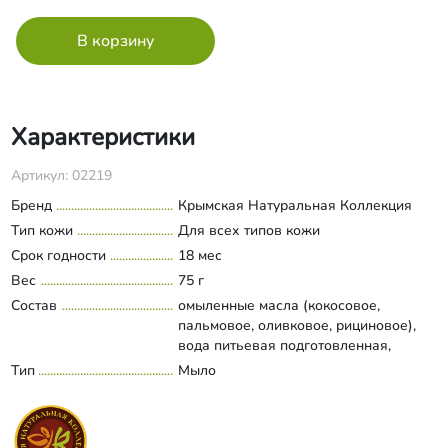
Характеристики
Артикул: 02219
Бренд
Крымская Натуральная Коллекция
Тип кожи
Для всех типов кожи
Срок годности
18 мес
Вес
75 г
Состав
омыленные масла (кокосовое,
пальмовое, оливковое, рициновое),
вода питьевая подготовленная,
стеариновая кислота, ароматическая
Тип
Мыло
Развернуть состав
композиция, ланолин растительный
(глицерил розинат, касторовое масло,
гидрогенизированное оливковое
масло), витамин Е, бензилбензоат,