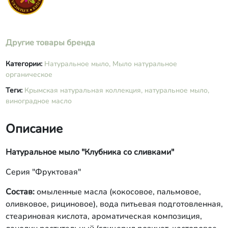
масло виноградной косточки, экстракт
клубники, сухие сливки, пигмент
розовый, СО2 экстракт розмарина,
пигмент бордовый.
Другие товары бренда
Категории:
Натуральное мыло,
Мыло натуральное
органическое
Теги:
Крымская натуральная коллекция,
натуральное мыло,
виноградное масло
Описание
Натуральное мыло "Клубника со сливками"
Серия "Фруктовая"
Состав:
омыленные масла (кокосовое, пальмовое,
оливковое, рициновое), вода питьевая подготовленная,
стеариновая кислота, ароматическая композиция,