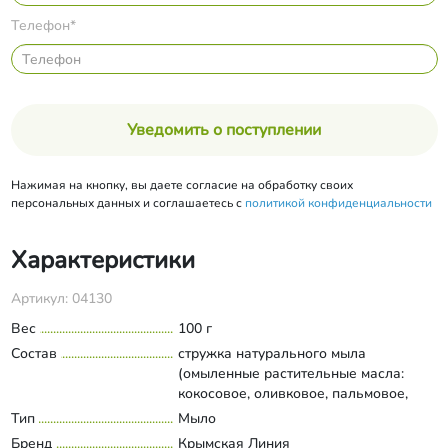
Телефон*
Уведомить о поступлении
Нажимая на кнопку, вы даете согласие на обработку своих
персональных данных и соглашаетесь с
политикой конфиденциальности
Характеристики
Артикул: 04130
Вес
100 г
Состав
стружка натурального мыла
(омыленные растительные масла:
кокосовое, оливковое, пальмовое,
рициновое, вода подготовленная,
Тип
Мыло
Развернуть состав
масло облепиховое, голубая глина,
Бренд
Крымская Линия