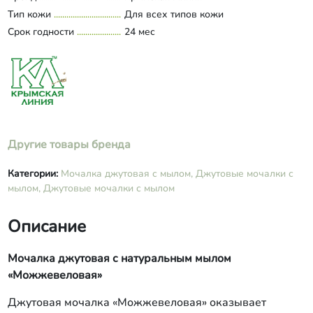
эфирное масло можжевельника,
Тип кожи
Для всех типов кожи
эфирное масло сосны крымской,
Срок годности
эфирное масло сандалового дерева).
24 мес
Другие товары бренда
Категории:
Мочалка джутовая с мылом,
Джутовые мочалки с
мылом,
Джутовые мочалки с мылом
Описание
Мочалка джутовая с натуральным мылом
«Можжевеловая»
Джутовая мочалка «Можжевеловая» оказывает