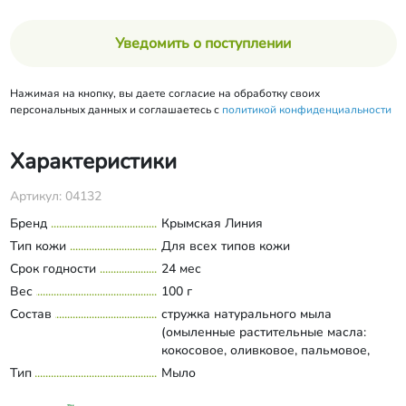
Уведомить о поступлении
Нажимая на кнопку, вы даете согласие на обработку своих
персональных данных и соглашаетесь с
политикой конфиденциальности
Характеристики
Артикул: 04132
Бренд
Крымская Линия
Тип кожи
Для всех типов кожи
Срок годности
24 мес
Вес
100 г
Состав
стружка натурального мыла
(омыленные растительные масла:
кокосовое, оливковое, пальмовое,
рициновое, розовая вода, эфирное
Тип
Мыло
Развернуть состав
масло герани, эфирное масло чайной
розы).