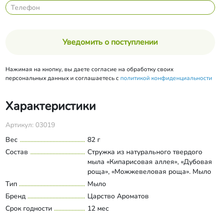
Уведомить о поступлении
Нажимая на кнопку, вы даете согласие на обработку своих
персональных данных и соглашаетесь с
политикой конфиденциальности
Характеристики
Артикул: 03019
Вес
82 г
Состав
Стружка из натурального твердого
мыла «Кипарисовая аллея», «Дубовая
роща», «Можжевеловая роща». Мыло
«Кипарисовая аллея» - омыленные
Тип
Мыло
Развернуть состав
растительные масла: пальмовое,
Бренд
Царство Ароматов
кокосовое, оливковое, вода, масла
Срок годности
12 мес
касторовое, жожоба, ромашки,