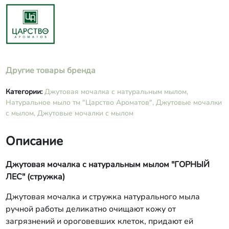
экстракт хвои, масла эфирные
кипариса, лимона, апельсина. Мыло
«Дубовая роща» - омыленные
растительные масла: пальмовое,
кокосовое, оливковое, вода, масла из
виноградных косточек, миндальное,
макадамии), резиноид дубового мха,
Другие товары бренда
экстракты тысячелистника, розмарина,
масла эфирные эвкалипта, лаванды,
Категории:
Джутовая мочалка с натуральным мылом,
чабреца. Мыло «Можжевеловая
Натуральное мыло тм "Царство Ароматов",
Джутовые мочалки
роща» - омыленные растительные
с мылом,
Джутовые мочалки с мылом
масла: пальмовое, кокосовое,
оливковое, вода, масла касторовое,
миндальное, авокадо, экстракты хвои,
Описание
тысячелистника, ягоды
можжевельника, экстракт зеленого
Джутовая мочалка с натуральным мылом "ГОРНЫЙ
чая, масла эфирные можжевельника,
кедра, иланг-иланга, пачули. Мочалка
ЛЕС" (стружка)
джутовая.
Джутовая мочалка и стружка натурального мыла
ручной работы деликатно очищают кожу от
загрязнений и ороговевших клеток, придают ей