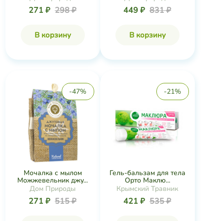
271 ₽
298 ₽
449 ₽
831 ₽
В корзину
В корзину
-47%
-21%
Мочалка с мылом
Гель-бальзам для тела
Можжевельник джу...
Орто Маклю...
Дом Природы
Крымский Травник
271 ₽
515 ₽
421 ₽
535 ₽