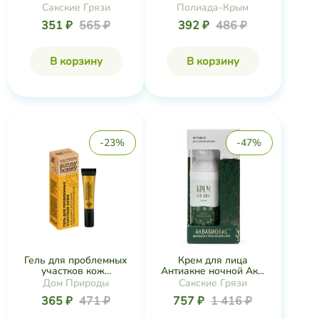
Полиада-Крым
Сакские Грязи
392 ₽
486 ₽
351 ₽
565 ₽
В корзину
В корзину
-23%
-47%
Гель для проблемных
Крем для лица
участков кож...
Антиакне ночной Ак...
Дом Природы
Сакские Грязи
365 ₽
471 ₽
757 ₽
1 416 ₽