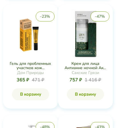
-23%
-47%
Гель для проблемных
Крем для лица
участков кож...
Антиакне ночной Ак...
Дом Природы
Сакские Грязи
365 ₽
471 ₽
757 ₽
1 416 ₽
В корзину
В корзину
-48%
-43%