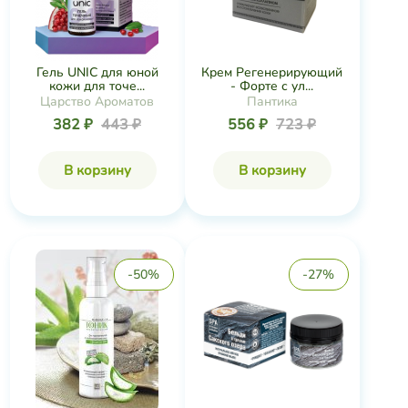
Гель UNIC для юной
Крем Регенерирующий
кожи для точе...
- Форте с ул...
Царство Ароматов
Пантика
382 ₽
443 ₽
556 ₽
723 ₽
В корзину
В корзину
-50%
-27%