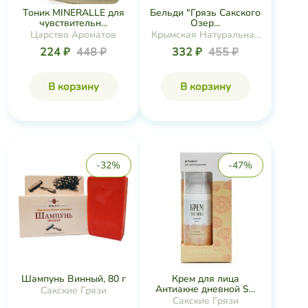
Бельди "Грязь Сакского
Тоник MINERALLE для
Озер...
чувствительн...
Крымская Натуральная
Царство Ароматов
Коллекция
332 ₽
455 ₽
224 ₽
448 ₽
В корзину
В корзину
-32%
-47%
Шампунь Винный, 80 г
Крем для лица
Антиакне дневной S...
Сакские Грязи
Сакские Грязи