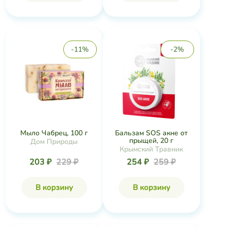
-11%
-2%
Мыло Чабрец, 100 г
Бальзам SOS акне от
прыщей, 20 г
Дом Природы
Крымский Травник
203 ₽
229 ₽
254 ₽
259 ₽
В корзину
В корзину