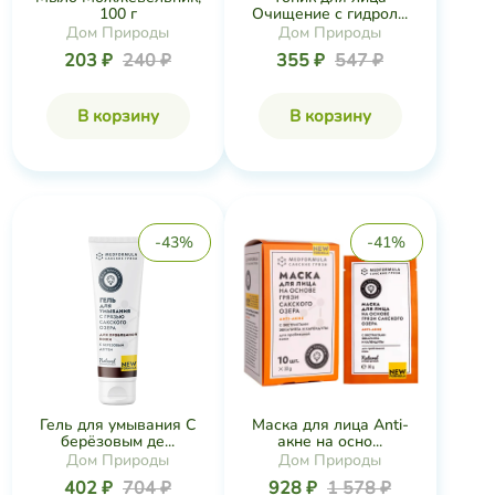
100 г
Очищение с гидрол...
Дом Природы
Дом Природы
203 ₽
240 ₽
355 ₽
547 ₽
В корзину
В корзину
-43%
-41%
Маска для лица Anti-
Гель для умывания С
акне на осно...
берёзовым де...
Дом Природы
Дом Природы
928 ₽
1 578 ₽
402 ₽
704 ₽