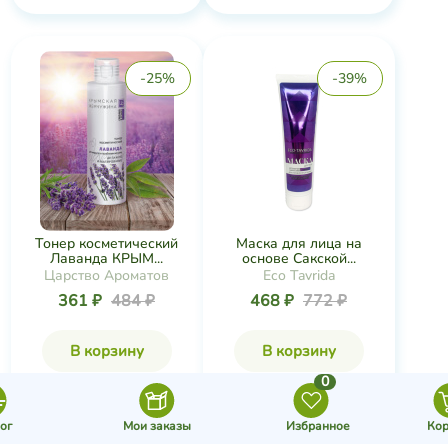
-25%
-39%
Тонер косметический
Маска для лица на
Лаванда КРЫМ...
основе Сакской...
Царство Ароматов
Eco Tavrida
361 ₽
484 ₽
468 ₽
772 ₽
В корзину
В корзину
0
ог
Мои заказы
Избранное
Кор