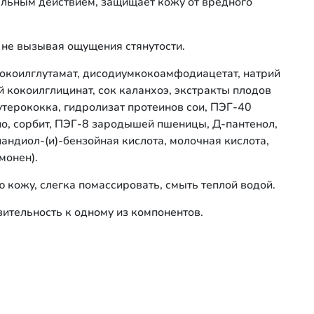
льным действием, защищает кожу от вредного
не вызывая ощущения стянутости.
кокоилглутамат, дисодиумкокоамфодиацетат, натрий
й кокоилглицинат, сок каланхоэ, экстракты плодов
еутерококка, гидролизат протеинов сои, ПЭГ-40
о, сорбит, ПЭГ-8 зародышей пшеницы, Д-пантенол,
пандиол-(и)-бензойная кислота, молочная кислота,
монен).
 кожу, слегка помассировать, смыть теплой водой.
ительность к одному из компонентов.