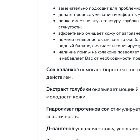
замечательно подходит для проблемн
делает процесс умывания комфортным
пенка имеет нежную текстуру, глубоко
стянутости;
эффективно очищает кожу от загрязнен
помимо очищения оказывает также бла
водный баланс, смягчает и тонизирует;
наличие помпы на флаконе позволяет
и избавляет Вас от необходимости пр
Сок каланхоэ
помогает бороться с вы
действием.
Экстракт голубики
оказывает мощный 
молодости кожи.
Гидролизат протеинов сои
стимулирует
эластичность.
Д-пантенол
увлажняет кожу, успокаива