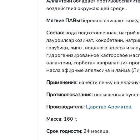
Аллантоин
обладает противовоспалите
воздействия окружающей среды.
Мягкие ПАВы
бережно очищают кожу, 
Состав:
вода подготовленная, натрий 
лауроилсаркозинат, кокобетаин, натри
голубики, липы, водяного кресса и эл
гидрогенизированное касторовое масл
аллантоин, сорбитан каприлат-(и)-про
масла эфирные апельсина и лайма (Ли
Применение:
нанести пенку на влажную
Противопоказания:
повышенная чувств
Производитель:
Царство Ароматов.
Масса
: 160 г.
Срок годности
: 24 месяца.