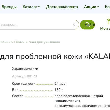
Бренды
Каталог
Доставка/оплата
Акции
Ко
Найти
Мои 
 пенки
>
Пенки и гели для умывания
 для проблемной кожи «KAL
Характеристики
Артикул:
00128
Срок годности
24 мес
Вес
160 г
Состав
вода подготовленная, натрий
кокоилглутамат,
дисодиумкокоамфодиацетат, нат