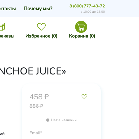
8 (800) 777-43-72
нтакты
Почему мы?
с 10:00 до 18:00
заказы
Избранное (
0
)
Корзина (
0
)
ANCHOE JUICE»
458 ₽
586 ₽
Нет в наличии
Email*
рий