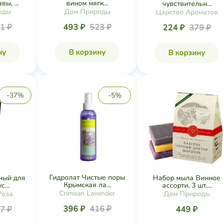
ы, ...
вином мягк...
чувствительн...
оды
Дом Природы
Царство Ароматов
1 ₽
493 ₽
523 ₽
224 ₽
379 ₽
ну
В корзину
В корзину
-37%
-5%
Гидролат Чистые поры
ный для
Набор мыла Винное
Крымская ла...
...
ассорти, 3 шт....
Crimean Lavender
Роза
Дом Природы
396 ₽
416 ₽
7 ₽
449 ₽