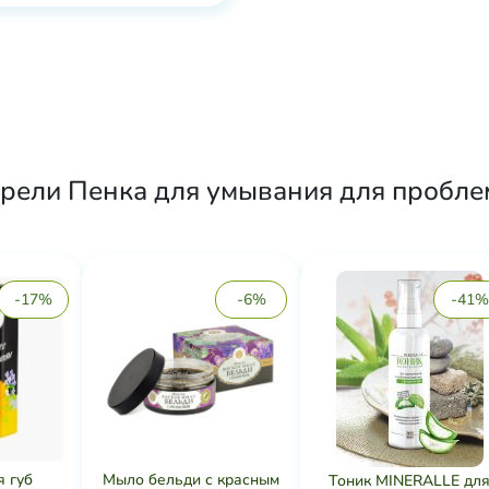
брели Пенка для умывания для проб
-17%
-6%
-41%
я губ
Мыло бельди с красным
Тоник MINERALLE дл