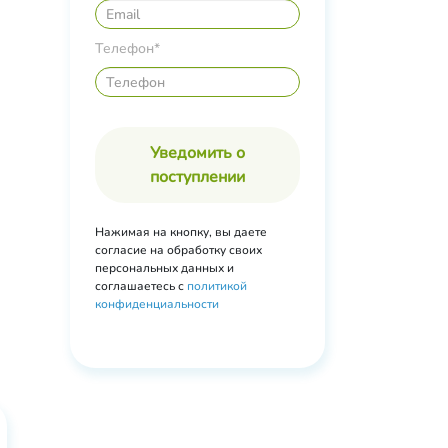
натрий
,
Телефон*
,
40
е
,
Уведомить о
л-(и)-
поступлении
лота,
ма
Нажимая на кнопку, вы даете
согласие на обработку своих
персональных данных и
соглашаетесь с
политикой
конфиденциальности