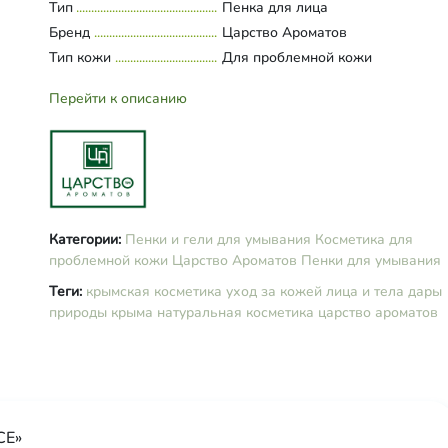
лауроилсаркозинат, кокобетаин, 
Тип
Развернуть состав
Пенка для лица
кокоилглицинат, сок каланхоэ,
Бренд
Царство Ароматов
экстракты плодов голубики, липы
Тип кожи
Для проблемной кожи
водяного кресса и элеутерококка
гидролизат протеинов сои, ПЭГ-
Перейти к описанию
гидрогенизированное касторово
масло, сорбит, ПЭГ-8 зародышей
пшеницы, Д-пантенол, аллантоин
сорбитан каприлат-(и)-пропандио
бензойная кислота, молочная кис
масла эфирные апельсина и лай
(Лимонен).
Категории:
Пенки и гели для умывания
Косметика для
проблемной кожи
Царство Ароматов
Пенки для умывания
Теги:
крымская косметика
уход за кожей лица и тела
дары
природы крыма
натуральная косметика
царство ароматов
CE»