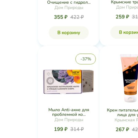
Крымские трав
Очищение с гидрол...
Дом Прир
Дом Природы
259 ₽
31
355 ₽
422 ₽
В корзи
В корзину
-37%
Мыло Anti-акне для
Крем питатель
проблемной ко...
лица для ус
Дом Природы
Крымская 
199 ₽
314 ₽
267 ₽
42