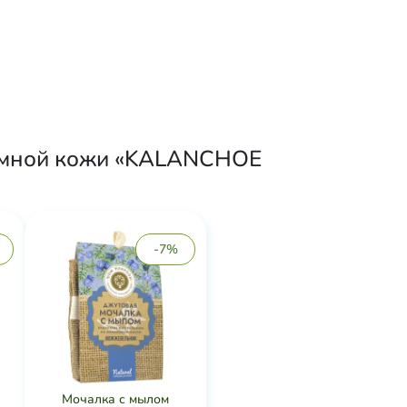
лемной кожи «KALANCHOE
-7%
Мочалка с мылом
я