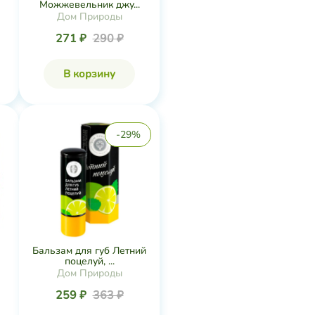
Можжевельник джу...
Дом Природы
271 ₽
290 ₽
В корзину
-29%
Бальзам для губ Летний
поцелуй, ...
Дом Природы
259 ₽
363 ₽