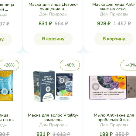
Маска для лица Детокс-
Маска для лица Anti-
ля лица
очищение н...
акне на осно...
 ...
Дом Природы
Дом Природы
оды
831 ₽
964 ₽
928 ₽
1 457 ₽
07 ₽
В корзину
В корзину
ну
-26%
-48%
-43%
лица
Маска для волос Vitality-
Мыло Anti-акне для
на к...
комплек...
проблемной ко...
оды
Дом Природы
Дом Природы
30 ₽
831 ₽
1 612 ₽
199 ₽
350 ₽