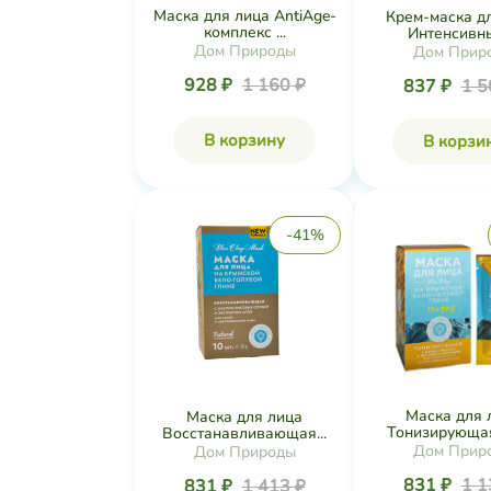
Маска для лица AntiAge-
Крем-маска д
комплекс ...
Интенсивный
Дом Природы
Дом Прир
928 ₽
1 160 ₽
837 ₽
1 5
В корзину
В корзи
-41%
Маска для 
Маска для лица
Тонизирующая 
Восстанавливающая...
Дом Прир
Дом Природы
831 ₽
1 1
831 ₽
1 413 ₽