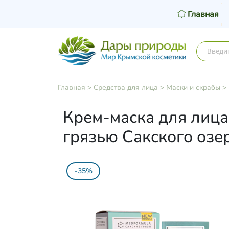
Главная
Главная
>
Средства для лица
>
Маски и скрабы
>
Крем-маска для лиц
грязью Сакского озер
-35%