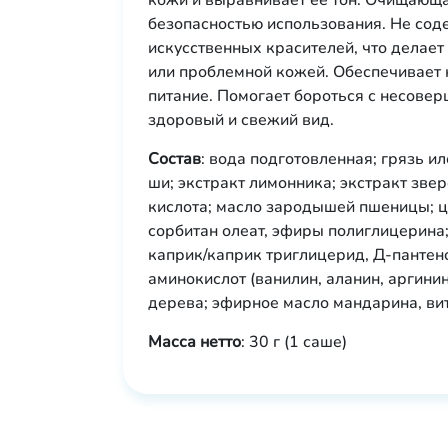
кожи и выравнивает ее тон. Очищающа
безопасностью использования. Не сод
искусственных красителей, что делае
или проблемной кожей. Обеспечивает 
питание. Помогает бороться с несовер
здоровый и свежий вид.
Состав
: вода подготовленная; грязь и
ши; экстракт лимонника; экстракт звер
кислота; масло зародышей пшеницы; ц
сорбитан олеат, эфиры полиглицерина
каприк/каприк триглицерид, Д-пантен
аминокислот (ванилин, аланин, аргинин
дерева; эфирное масло мандарина, ви
Масса нетто
: 30 г (1 саше)