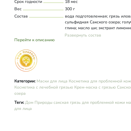
Срок годности
18 мес
Вес
300 г
Состав
вода подготовленная; грязь илов
сульфидная Сакского озера; гол
глина; масло ши; экстракт лимонн
экстракт зверобоя; экстракт мяты
Развернуть состав
сорбитан тристеарат; лимонная к
Перейти к описанию
масло зародышей пшеницы;
цетеариловый спирт, глицерин; л
соевый; сорбитан олеат, эфиры
полиглицерина; полиглицериды 
кислот, глицерилмоностеарат; кап
каприк триглицерид, Д-пантенол;
ксантановая камедь, кокоглюкози
Категории:
Маски для лица
Косметика для проблемной ко
комплекс аминокислот (ванилин,
Косметика с лечебной грязью
Крем-маска с грязью Сакско
аланин, аргинин, глицин); бензи
озера
спирт; эфирное масло чайного де
Теги:
Дом Природы
сакская грязь
для проблемной кожи
ма
эфирное масло мандарина, витам
для лица