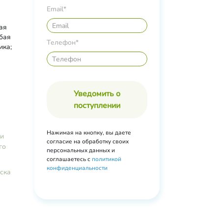
Email*
ая
убая
Телефон*
ика;
;
ислота;
ецитин
Уведомить о
поступлении
жирных
рик/
Нажимая на кнопку, вы даете
д;
жи
согласие на обработку своих
го
персональных данных и
ловый
соглашаетесь с
политикой
рева;
конфиденциальности
ска
ин Е