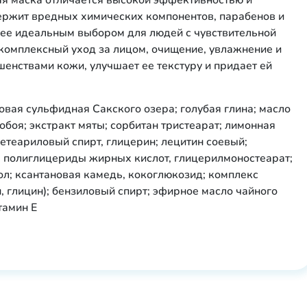
я маска отличается высокой эффективностью и
ержит вредных химических компонентов, парабенов и
т ее идеальным выбором для людей с чувствительной
комплексный уход за лицом, очищение, увлажнение и
шенствами кожи, улучшает ее текстуру и придает ей
ловая сульфидная Сакского озера; голубая глина; масло
обоя; экстракт мяты; сорбитан тристеарат; лимонная
етеариловый спирт, глицерин; лецитин соевый;
; полиглицериды жирных кислот, глицерилмоностеарат;
ол; ксантановая камедь, кокоглюкозид; комплекс
, глицин); бензиловый спирт; эфирное масло чайного
тамин Е